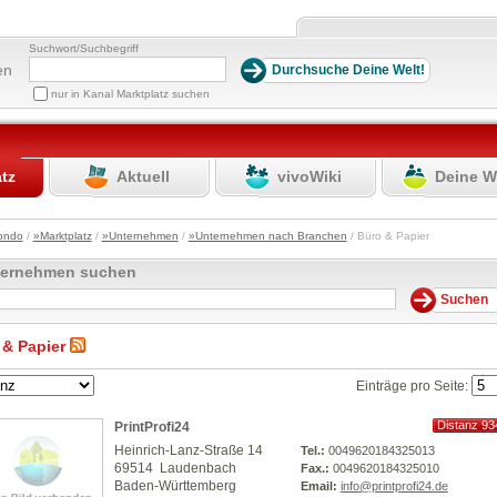
Suchwort/Suchbegriff
en
nur in Kanal Marktplatz suchen
atz
Aktuell
vivoWiki
Deine W
ondo
/
»Marktplatz
/
»Unternehmen
/
»Unternehmen nach Branchen
/ Büro & Papier
ternehmen suchen
 & Papier
Einträge pro Seite:
Distanz 93
PrintProfi24
km
Heinrich-Lanz-Straße 14
Tel.:
0049620184325013
69514 Laudenbach
Fax.:
0049620184325010
Baden-Württemberg
Email:
info@printprofi24.de