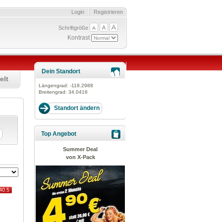
Login
Registrieren
Schriftgröße
Kontrast
Dein Standort
elt
Längengrad:
-118.2988
Breitengrad:
34.0416
Top Angebot
Summer Deal
von X-Pack
40.5