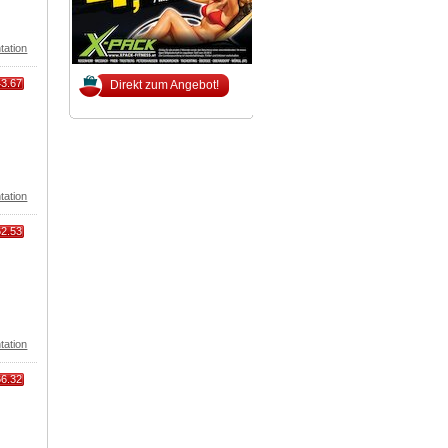
tation
43.67
Direkt zum Angebot!
tation
62.53
tation
66.32