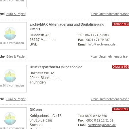
che:
Büro & Papier
» zur Unternehmenspräsen
Distanz 93
archivMAX Aktenlagerung und Digitalisierung
km
GmbH
Dudenstr. 46
Tel.:
0621 / 71 79 980
68167 Mannheim
Fax.:
0621 / 71 79 487
BWB
Email:
info@archivmax.de
che:
Büro & Papier
» zur Unternehmenspräsen
Distanz 93
Druckerpatronen-Onlineshop.de
km
Bachstrasse 32
99444 Blankenhain
Thüringen
che:
Büro & Papier
» zur Unternehmenspräsen
Distanz 93
DiConn
km
Kohlgartenstraße 13
Tel.:
0800 0 342 666
04315 Leipzig
Fax.:
0800 0 12 12 31 31
Sachsen
Email:
vertrieb@diconn.de