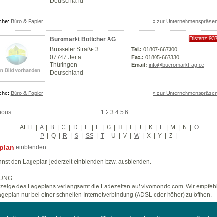
Deutschland
che:
Büro & Papier
» zur Unternehmenspräsen
Distanz 93
Büromarkt Böttcher AG
km
Brüsseler Straße 3
Tel.:
01807-667300
07747 Jena
Fax.:
01805-667330
Thüringen
Email:
info@bueromarkt-ag.de
Deutschland
che:
Büro & Papier
» zur Unternehmenspräsen
ious
1
2
3
4
5
6
ALLE
|
A
|
B
|
C
|
D
|
E
|
F
|
G
|
H
|
I
|
J
|
K
|
L
|
M
|
N
|
O
P
|
Q
|
R
|
S
|
SS
|
T
|
U
|
V
|
W
|
X
|
Y
|
Z
|
plan
einblenden
nst den Lageplan jederzeit einblenden bzw. ausblenden.
UNG:
zeige des Lageplans verlangsamt die Ladezeiten auf vivomondo.com. Wir empfeh
geplan nur bei einer schnellen Internetverbindung (ADSL oder höher) zu öffnen.