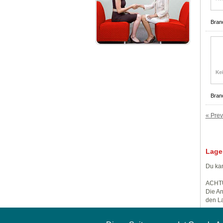
Bran
Bran
« Prev
Lage
Du kan
ACHT
Die An
den La