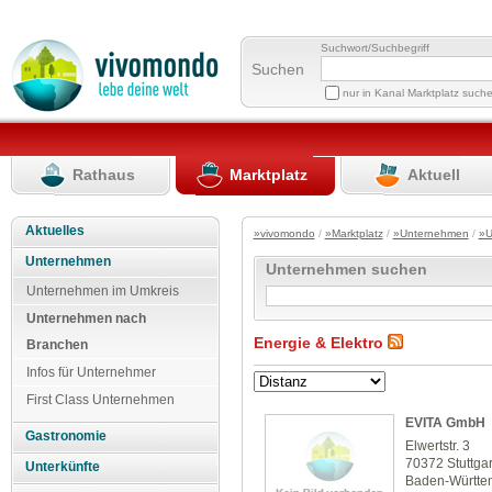
Suchwort/Suchbegriff
Suchen
nur in Kanal Marktplatz such
Rathaus
Marktplatz
Aktuell
Aktuelles
»vivomondo
/
»Marktplatz
/
»Unternehmen
/
»U
Unternehmen
Unternehmen suchen
Unternehmen im Umkreis
Unternehmen nach
Energie & Elektro
Branchen
Infos für Unternehmer
First Class Unternehmen
EVITA GmbH
Gastronomie
Elwertstr. 3
70372 Stuttgar
Unterkünfte
Baden-Württe