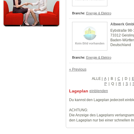
Branche:
Energie & Elektro
Albwerk Gmb
Eybstraße 98
73312 Geisli
Baden-Württe
Deutschland
Branche:
Energie & Elektro
« Previous
ALLE
|
A
|
B
|
C
|
D
|
P
|
Q
|
R
|
S
|
Lageplan
einblenden
Du kannst den Lageplan jederzeit einb
ACHTUNG:
Die Anzeige des Lageplans verlangsamt
den Lageplan nur bei einer schnellen I