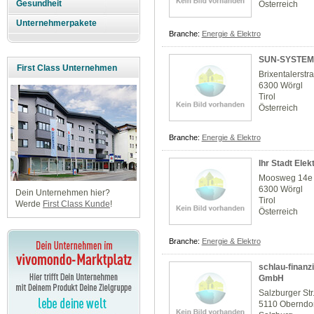
Gesundheit
Österreich
Unternehmerpakete
Branche:
Energie & Elektro
SUN-SYSTEM
First Class Unternehmen
Brixentalerstr
6300 Wörgl
Tirol
Österreich
Branche:
Energie & Elektro
Ihr Stadt Elek
Moosweg 14e
6300 Wörgl
Dein Unternehmen hier?
Tirol
Werde
First Class Kunde
!
Österreich
Branche:
Energie & Elektro
schlau-finanz
GmbH
Salzburger Str
5110 Oberndor