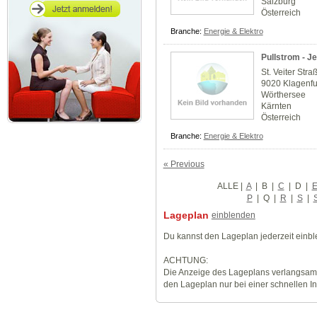
Salzburg
Österreich
Branche:
Energie & Elektro
Pullstrom - J
St. Veiter Stra
9020 Klagenfu
Wörthersee
Kärnten
Österreich
Branche:
Energie & Elektro
« Previous
ALLE
|
A
|
B
|
C
|
D
|
P
|
Q
|
R
|
S
|
Lageplan
einblenden
Du kannst den Lageplan jederzeit einb
ACHTUNG:
Die Anzeige des Lageplans verlangsamt
den Lageplan nur bei einer schnellen I