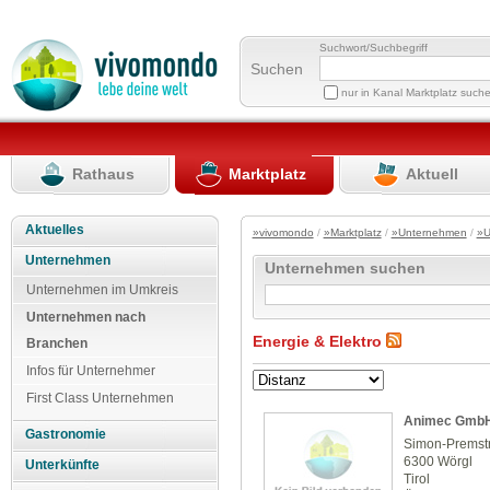
Suchwort/Suchbegriff
Suchen
nur in Kanal Marktplatz such
Rathaus
Marktplatz
Aktuell
Aktuelles
»vivomondo
/
»Marktplatz
/
»Unternehmen
/
»U
Unternehmen
Unternehmen suchen
Unternehmen im Umkreis
Unternehmen nach
Energie & Elektro
Branchen
Infos für Unternehmer
First Class Unternehmen
Animec Gmb
Gastronomie
Simon-Premstr
6300 Wörgl
Unterkünfte
Tirol