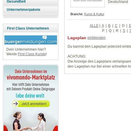
Gesundheit
Deutschland
Unternehmerpakete
Branche:
Kunst & Kultur
ALLE
|
A
|
B
|
C
|
D
|
First Class Unternehmen
P
|
Q
|
R
|
S
|
Lageplan
einblenden
Du kannst den Lageplan jederzeit einb
Dein Unternehmen hier?
Werde
First Class Kunde
!
ACHTUNG:
Die Anzeige des Lageplans verlangsamt
den Lageplan nur bei einer schnellen I