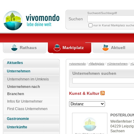
Suchwort/Suchbegriff
Suchen
nur in Kanal Marktplatz such
Rathaus
Marktplatz
Aktuell
Aktuelles
»vivomondo
/
»Marktplatz
/
»Unternehmen
/
»U
Unternehmen
Unternehmen suchen
Unternehmen im Umkreis
Unternehmen nach
Kunst & Kultur
Branchen
Infos für Unternehmer
First Class Unternehmen
POSTERLOU
Gastronomie
Weißenfelser 
04229 Leipzig
Unterkünfte
Sachsen