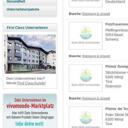
Gesundheit
Deutschland
Unternehmerpakete
Branche:
Reinigung & Umwelt
Putzfrauenver
First Class Unternehmen
Pfeffingerstra
5053 Basel
Schweiz
Branche:
Reinigung & Umwelt
Phönix Reinig
Stöcklstrasse 
6300 Wörgl
Dein Unternehmen hier?
Tirol
Werde
First Class Kunde
!
Österreich
Branche:
Reinigung & Umwelt
Phönix die Tex
Peter Stöckl St
6300 Wörgl
Tirol