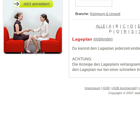
Branche:
Reinigung & Umwelt
ALLE
|
A
|
B
|
C
|
D
|
P
|
Q
|
R
|
S
|
Lageplan
einblenden
Du kannst den Lageplan jederzeit einb
ACHTUNG:
Die Anzeige des Lageplans verlangsamt
den Lageplan nur bei einer schnellen I
Impressum
|
AGB
|
AGB kommerziell
|
Copyright © 2007 styl