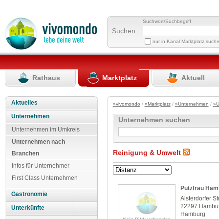
Suchwort/Suchbegriff
Suchen
nur in Kanal Marktplatz such
Rathaus
Marktplatz
Aktuell
Aktuelles
»vivomondo
/
»Marktplatz
/
»Unternehmen
/
»U
Unternehmen
Unternehmen suchen
Unternehmen im Umkreis
Unternehmen nach
Reinigung & Umwelt
Branchen
Infos für Unternehmer
First Class Unternehmen
Putzfrau Ham
Gastronomie
Alsterdorfer S
22297 Hambu
Unterkünfte
Hamburg