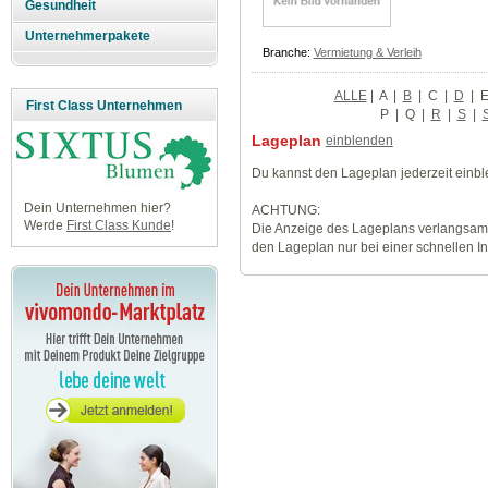
Gesundheit
Unternehmerpakete
Branche:
Vermietung & Verleih
ALLE
|
A
|
B
|
C
|
D
|
First Class Unternehmen
P
|
Q
|
R
|
S
|
Lageplan
einblenden
Du kannst den Lageplan jederzeit einb
Dein Unternehmen hier?
ACHTUNG:
Werde
First Class Kunde
!
Die Anzeige des Lageplans verlangsamt
den Lageplan nur bei einer schnellen I