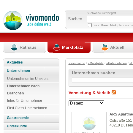
Suchwort/Suchbegriff
Suchen
nur in Kanal Marktplatz such
Rathaus
Marktplatz
Aktuell
Aktuelles
»vivomondo
/
»Marktplatz
/
»Unternehmen
/
»U
Unternehmen
Unternehmen suchen
Unternehmen im Umkreis
Unternehmen nach
Vermietung & Verleih
Branchen
Infos für Unternehmer
First Class Unternehmen
ARS Apartmen
Gastronomie
Oststraße 151
40210 Düssel
Unterkünfte