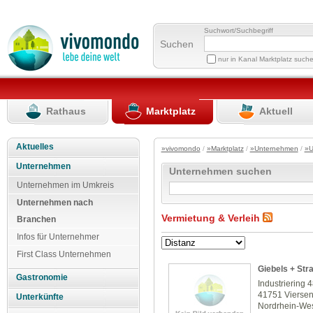
Suchwort/Suchbegriff
Suchen
nur in Kanal Marktplatz such
Rathaus
Marktplatz
Aktuell
Aktuelles
»vivomondo
/
»Marktplatz
/
»Unternehmen
/
»U
Unternehmen
Unternehmen suchen
Unternehmen im Umkreis
Unternehmen nach
Vermietung & Verleih
Branchen
Infos für Unternehmer
First Class Unternehmen
Giebels + St
Gastronomie
Industriering 
41751 Vierse
Unterkünfte
Nordrhein-Wes