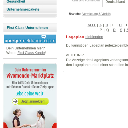
Gesundheit
Deutschland
Unternehmerpakete
Branche:
Vermietung & Verleih
ALLE
|
A
|
B
|
C
|
D
|
First Class Unternehmen
P
|
Q
|
R
|
S
|
Lageplan
einblenden
Du kannst den Lageplan jederzeit einb
Dein Unternehmen hier?
Werde
First Class Kunde
!
ACHTUNG:
Die Anzeige des Lageplans verlangsamt
den Lageplan nur bei einer schnellen I