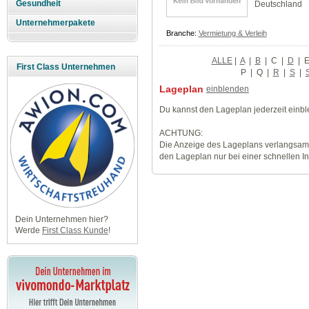
Gesundheit
Deutschland
Unternehmerpakete
Branche:
Vermietung & Verleih
ALLE
|
A
|
B
|
C
|
D
|
First Class Unternehmen
P
|
Q
|
R
|
S
|
Lageplan
einblenden
Du kannst den Lageplan jederzeit einb
ACHTUNG:
Die Anzeige des Lageplans verlangsamt
den Lageplan nur bei einer schnellen I
Dein Unternehmen hier?
Werde
First Class Kunde
!