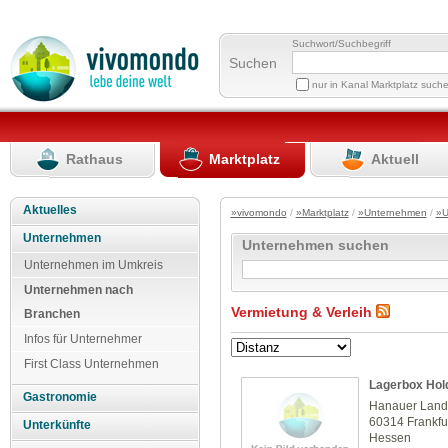
Suchwort/Suchbegriff
Suchen
nur in Kanal Marktplatz such
Rathaus
Marktplatz
Aktuell
Aktuelles
»vivomondo
/
»Marktplatz
/
»Unternehmen
/
»U
Unternehmen
Unternehmen suchen
Unternehmen im Umkreis
Unternehmen nach
Vermietung & Verleih
Branchen
Infos für Unternehmer
First Class Unternehmen
Lagerbox Hol
Gastronomie
Hanauer Land
60314 Frankfu
Unterkünfte
Hessen