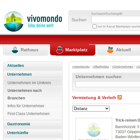
Suchwort/Suchbegriff
Suchen
nur in Kanal Marktplatz such
Rathaus
Marktplatz
Aktuell
Aktuelles
»vivomondo
/
»Marktplatz
/
»Unternehmen
/
»U
Unternehmen
Unternehmen suchen
Unternehmen im Umkreis
Unternehmen nach
Vermietung & Verleih
Branchen
Infos für Unternehmer
First Class Unternehmen
Trick-reisen
Gastronomie
Bannholzstr. 5
73037 Göppi
Unterkünfte
Baden-Württe