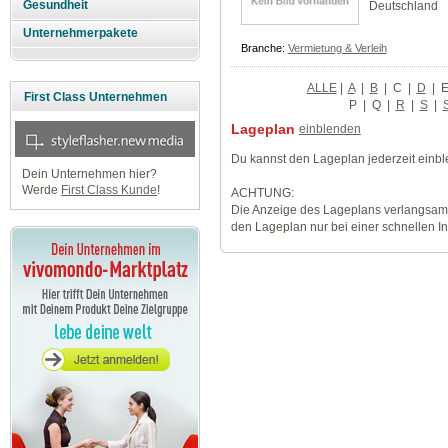
Gesundheit
Deutschland
Unternehmerpakete
Branche:
Vermietung & Verleih
ALLE
|
A
|
B
|
C
|
D
|
First Class Unternehmen
P
|
Q
|
R
|
S
|
Lageplan
einblenden
Du kannst den Lageplan jederzeit einb
Dein Unternehmen hier?
Werde
First Class Kunde
!
ACHTUNG:
Die Anzeige des Lageplans verlangsamt
den Lageplan nur bei einer schnellen I