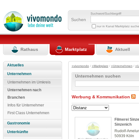
Suchwort/Suchbegriff
Suchen
nur in Kanal Marktplatz such
Rathaus
Marktplatz
Aktuell
Aktuelles
»vivomondo
/
»Marktplatz
/
»Unternehmen
/
»U
Unternehmen
Unternehmen suchen
Unternehmen im Umkreis
Unternehmen nach
Werbung & Kommunikation
Branchen
Infos für Unternehmer
First Class Unternehmen
Filmerei Sinz
Gastronomie
Sinzenich
Rudolf-Amelun
Unterkünfte
50939 Köln