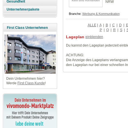
Gesundheit
NRW
Unternehmerpakete
Branche:
Werbung & Kommunikation
ALLE
|
A
|
B
|
C
|
D
|
First Class Unternehmen
P
|
Q
|
R
|
S
|
Lageplan
einblenden
Du kannst den Lageplan jederzeit einb
ACHTUNG:
Die Anzeige des Lageplans verlangsamt
den Lageplan nur bei einer schnellen I
Dein Unternehmen hier?
Werde
First Class Kunde
!