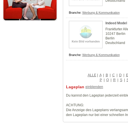
Deutschland
Branche:
Werbung & Kommunikation
Indeed Model
Frankfurter Al
10247 Berlin
Berlin
Deutschland
Branche:
Werbung & Kommunikation
ALLE
|
A
|
B
|
C
|
D
|
P
|
Q
|
R
|
S
|
Lageplan
einblenden
Du kannst den Lageplan jederzeit einb
ACHTUNG:
Die Anzeige des Lageplans verlangsamt
den Lageplan nur bei einer schnellen I