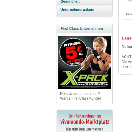
Gesundheit
Unternehmerpakete
Bran
First Class Unternehmen
Lage
Du kan
ACHT
Die An
den La
Dein Unternehmen hier?
Werde
First Class Kunde
!