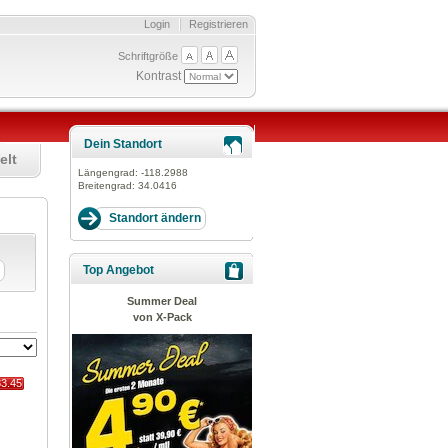
Login
Registrieren
Schriftgröße
Kontrast
Dein Standort
elt
Längengrad:
-118.2988
Breitengrad:
34.0416
n
Top Angebot
Summer Deal
von X-Pack
83.45