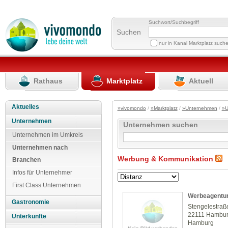
Suchwort/Suchbegriff
Suchen
nur in Kanal Marktplatz such
Rathaus
Marktplatz
Aktuell
Aktuelles
»vivomondo
/
»Marktplatz
/
»Unternehmen
/
»U
Unternehmen
Unternehmen suchen
Unternehmen im Umkreis
Unternehmen nach
Werbung & Kommunikation
Branchen
Infos für Unternehmer
First Class Unternehmen
Werbeagentur
Gastronomie
Stengelestraß
22111 Hambu
Unterkünfte
Hamburg