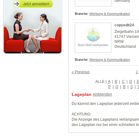
Germany
Branche:
Werbung & Kommunikation
copyedit24
Ziegelbahn 1
41747 Vierse
NRW
Deutschland
Branche:
Werbung & Kommunikation
« Previous
1
ALLE
|
A
|
B
|
C
|
D
|
P
|
Q
|
R
|
S
|
Lageplan
einblenden
Du kannst den Lageplan jederzeit einb
ACHTUNG:
Die Anzeige des Lageplans verlangsamt
den Lageplan nur bei einer schnellen I