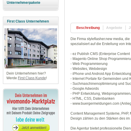
Unternehmerpakete
First Class Unternehmen
Beschreibung
Angebote
J
Die Firma styleflasher.new media, die I
spezialisiert auf die Erstellung von 
- ez Publish CMS (Enterprise Conten
- Magento Online Shop Programmier
- Web Programmierung
- Websites, Webdesign
Dein Unternehmen hier?
- iPhone und Android App Entwicklun
Werde
First Class Kunde
!
- Internet Portale für Gemeinden un
- Suchmaschinenoptimierung und Su
- Google Adwords
- PHP Entwicklung, Webprogrammier
- HTML, CSS, Datenbanken
- www.buergermeldungen.com (Anli
Content Management Systeme, PHP, 
Design zählen zu den Stärken des i
Die Agentur bietet professionelle Die