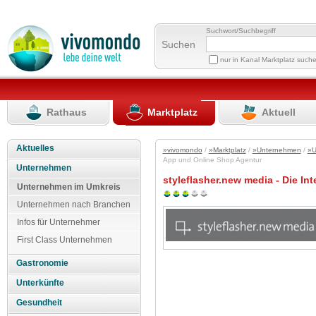
Suchwort/Suchbegriff
Suchen
nur in Kanal Marktplatz such
Rathaus
Marktplatz
Aktuell
Aktuelles
»vivomondo
/
»Marktplatz
/
»Unternehmen
/
»U
App und Online Shop Agentur
Unternehmen
styleflasher.new media - Die In
Unternehmen im Umkreis
Unternehmen nach Branchen
Infos für Unternehmer
First Class Unternehmen
Gastronomie
Unterkünfte
Gesundheit