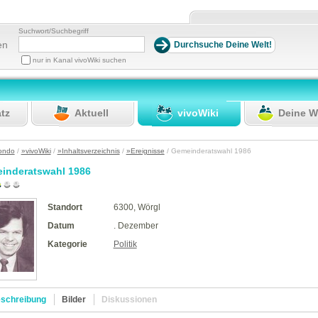
Suchwort/Suchbegriff
en
nur in Kanal vivoWiki suchen
atz
Aktuell
vivoWiki
Deine W
ondo
/
»vivoWiki
/
»Inhaltsverzeichnis
/
»Ereignisse
/ Gemeinderatswahl 1986
inderatswahl 1986
Standort
6300, Wörgl
Datum
. Dezember
Kategorie
Politik
schreibung
Bilder
Diskussionen