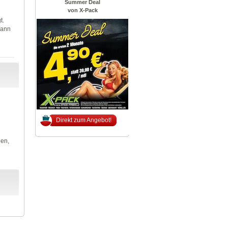
Summer Deal
von X-Pack
t.
wann
Direkt zum Angebot!
len,