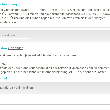
chreibung
der Gemeinderatswahl am 12. März 1986 wurde Fritz Atzl als Bürgermeister bestätig
e ÖVP errang 2173 Stimmen und die gekoppelte Wirtschaftsliste 385, die SPÖ ge
, die FPÖ 424 und die Grünen zogen mit 592 Stimmen erstmals in den Wörgler
inderat ein.
Seite drucken
plan
einblenden
nst den Lageplan jederzeit einblenden bzw. ausblenden.
UNG:
zeige des Lageplans verlangsamt die Ladezeiten auf vivomondo.com. Wir empfeh
geplan nur bei einer schnellen Internetverbindung (ADSL oder höher) zu öffnen.
loud
einderatswahl
wahlen