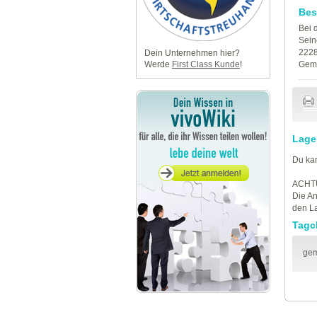
Bes
Bei 
Sein
2228
Dein Unternehmen hier?
Geme
Werde
First Class Kunde
!
Lage
Du kan
ACHT
Die An
den La
Tagc
gem