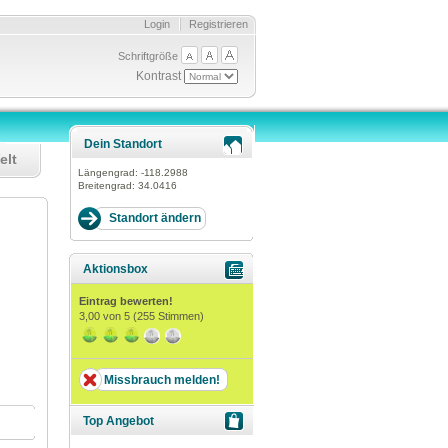
Login
Registrieren
Schriftgröße
Kontrast
Dein Standort
elt
Längengrad:
-118.2988
Breitengrad:
34.0416
Aktionsbox
Eintrag bewerten!
3,00
von 5 (
255
Stimmen)
Missbrauch melden!
Top Angebot