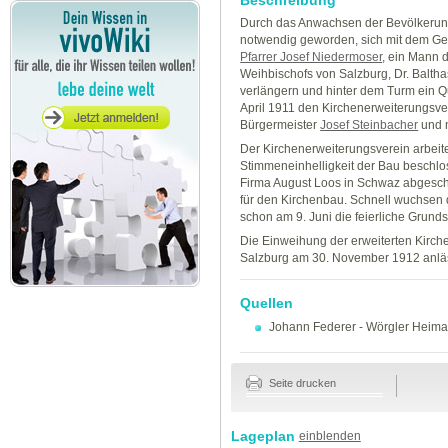
Durch das Anwachsen der Bevölkerun
notwendig geworden, sich mit dem Ge
Pfarrer Josef Niedermoser
, ein Mann 
Weihbischofs von Salzburg, Dr. Balthas
verlängern und hinter dem Turm ein Qu
April 1911 den Kirchenerweiterungsve
Bürgermeister
Josef Steinbacher
und 
Der Kirchenerweiterungsverein arbeite
Stimmeneinhelligkeit der Bau beschlos
Firma August Loos in Schwaz abgeschlo
für den Kirchenbau. Schnell wuchse
schon am 9. Juni die feierliche Grunds
Die Einweihung der erweiterten Kirche
Salzburg am 30. November 1912 anläs
Quellen
Johann Federer
-
Wörgler Heimats
Seite drucken
Lageplan
einblenden