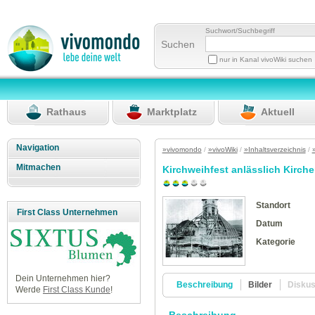
Suchwort/Suchbegriff
Suchen
nur in Kanal vivoWiki suchen
Rathaus
Marktplatz
Aktuell
Navigation
»vivomondo
/
»vivoWiki
/
»Inhaltsverzeichnis
/
Mitmachen
Kirchweihfest anlässlich Kirch
Standort
First Class Unternehmen
Datum
Kategorie
Dein Unternehmen hier?
Beschreibung
Bilder
Disku
Werde
First Class Kunde
!
Beschreibung