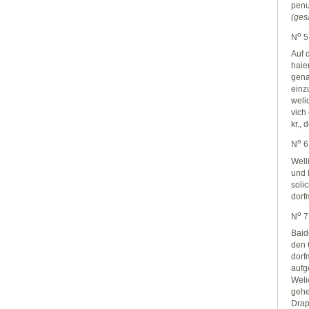
penu
(ges
o
N
5
Auf 
haie
gena
einz
weli
vich
kr., 
o
N
6
Well
und 
soli
dorf
o
N
7
Baid
den 
dorf
aufg
Weli
gehe
Drap