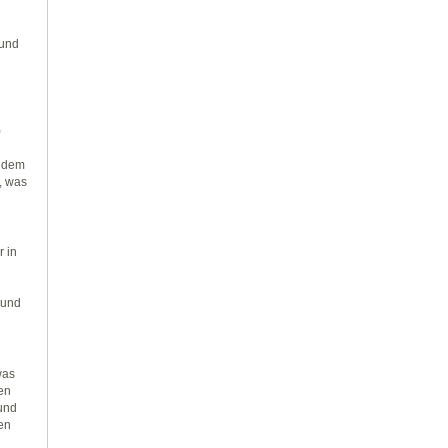
 und
)
r dem
, was
r in
 und
was
en
 und
den