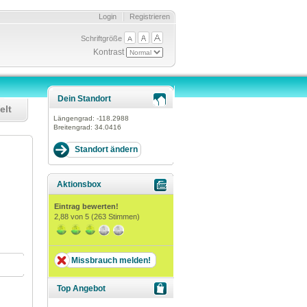
Login
Registrieren
Schriftgröße
Kontrast
Dein Standort
elt
Längengrad:
-118.2988
Breitengrad:
34.0416
Aktionsbox
Eintrag bewerten!
2,88
von 5 (
263
Stimmen)
Missbrauch melden!
Top Angebot