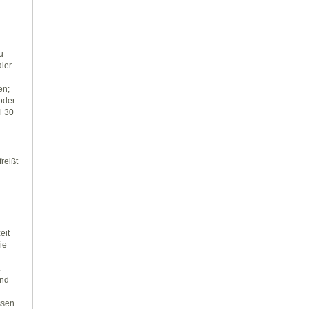
u
aier
en;
 oder
l 30
reißt
eit
ie
.
und
ssen