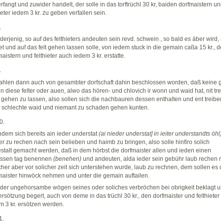
rfangt und zuwider handelt, der solle in das torftrüchl 30 kr, baiden dorfmaistern u
ieter iedem 3 kr. zu geben verfallen sein.
.
derjenig, so auf des felthieters andeuten sein revd. schwein , so bald es äber wird, 
let und auf das felt gehen lassen solle, von iedem stuck in die gemain caßa 15 kr., 
maistern und felthieter auch iedem 3 kr. erstatte.
.
hlen dann auch von gesambter dorfschaft dahin beschlossen worden, daß keine 
in diese felter oder auen, alwo das hören- und chlovich ir wonn und waid hat, nit tr
 gehen zu lassen, also sollen sich die nachbauren dessen enthalten und ent treibe
 schlechte waid und niemant zu schaden gehen kunten.
0.
dem sich bereits ain ieder understat
(ai nieder understat] in ieiter understandts öhl
er zu rechen nach sein belieben und haimb zu bringen, also solle hinfiro solich
stalt gemacht werden, daß in dem hörbst die dorfmaister allen und ieden einen
ssen tag benennen
(benehen)
und andeuten, alda ieder sein gebühr laub rechen
cher aber vor solicher zeit sich unterstehen wurde, laub zu rechnen, dem sollen es 
maister hinwöck nehmen und unter die gemain auftailen.
der ungehorsambe wögen seines oder soliches verbröchen bei obrigkeit beklagt 
 ersötzung begert, auch von deme in das trüchl 30 kr., den dorfmaister und felthieter
m 3 kr. ersötzen werden.
1.