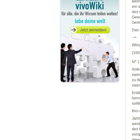
Beim
ein 
des 
Gewo
Geme
Das 
-->
Wörg
(160
o
N
1
Anfe
zwei
zu W
zwen
Erst
herr
soll
Ihro
Jähr
werd
des 
vorsp
ders