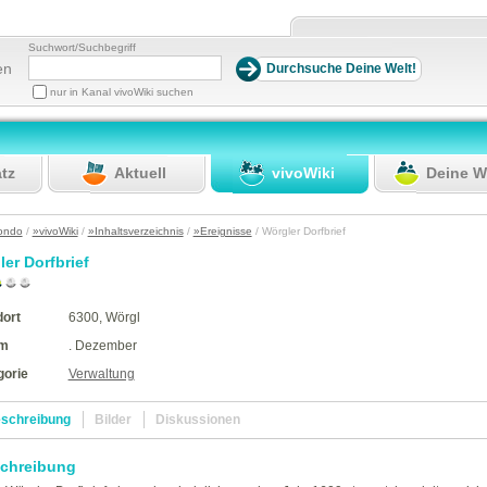
Suchwort/Suchbegriff
en
nur in Kanal vivoWiki suchen
atz
Aktuell
vivoWiki
Deine W
ondo
/
»vivoWiki
/
»Inhaltsverzeichnis
/
»Ereignisse
/ Wörgler Dorfbrief
er Dorfbrief
dort
6300, Wörgl
m
. Dezember
gorie
Verwaltung
schreibung
Bilder
Diskussionen
chreibung