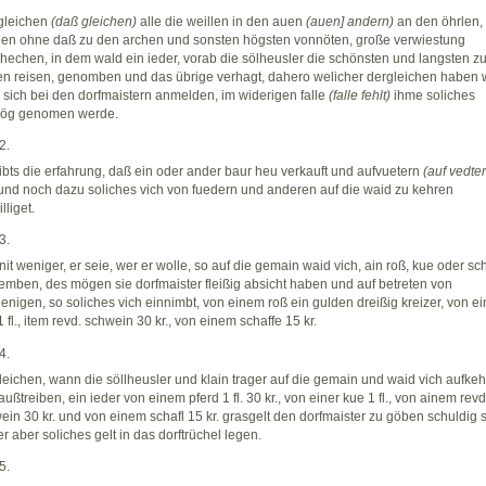
gleichen
(daß gleichen)
alle die weillen in den auen
(auen] andern)
an den öhrlen,
en ohne daß zu den archen und sonsten högsten vonnöten, große verwiestung
hechen, in dem wald ein ieder, vorab die sölheusler die schönsten und langsten zu
en reisen, genomben und das übrige verhagt, dahero welicher dergleichen haben w
e sich bei den dorfmaistern anmelden, im widerigen falle
(falle fehlt)
ihme soliches
ög genomen werde.
2.
ibts die erfahrung, daß ein oder ander baur heu verkauft und aufvuetern
(auf vedte
 und noch dazu soliches vich von fuedern und anderen auf die waid zu kehren
lliget.
3.
nit weniger, er seie, wer er wolle, so auf die gemain waid vich, ain roß, kue oder sch
emben, des mögen sie dorfmaister fleißig absicht haben und auf betreten von
enigen, so soliches vich einnimbt, von einem roß ein gulden dreißig kreizer, von ei
 fl., item revd. schwein 30 kr., von einem schaffe 15 kr.
4.
leichen, wann die söllheusler und klain trager auf die gemain und waid vich aufke
außtreiben, ein ieder von einem pferd 1 fl. 30 kr., von einer kue 1 fl., von ainem revd
ein 30 kr. und von einem schafl 15 kr. grasgelt den dorfmaister zu göben schuldig s
er aber soliches gelt in das dorftrüchel legen.
5.