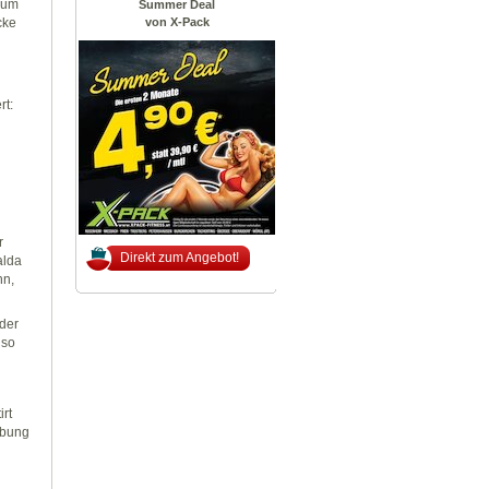
h um
Summer Deal
von X-Pack
cke
rt:
r
Direkt zum Angebot!
alda
hn,
 der
 so
irt
mbung