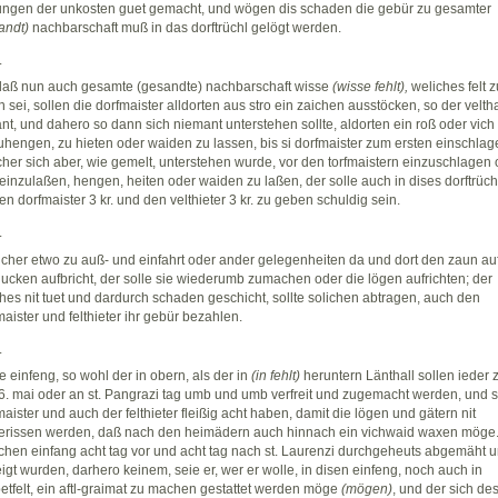
ngen der unkosten guet gemacht, und wögen dis schaden die gebür zu gesamter
andt)
nachbarschaft muß in das dorftrüchl gelögt werden.
.
daß nun auch gesamte (gesandte) nachbarschaft wisse
(wisse fehlt),
weliches felt z
n sei, sollen die dorfmaister alldorten aus stro ein zaichen ausstöcken, so der velth
nt, und dahero so dann sich niemant unterstehen sollte, aldorten ein roß oder vich
uhengen, zu hieten oder waiden zu lassen, bis si dorfmaister zum ersten einschlag
cher sich aber, wie gemelt, unterstehen wurde, vor den torfmaistern einzuschlagen
 einzulaßen, hengen, heiten oder waiden zu laßen, der solle auch in dises dorftrüch
den dorfmaister 3 kr. und den velthieter 3 kr. zu geben schuldig sein.
.
icher etwo zu auß- und einfahrt oder ander gelegenheiten da und dort den zaun auf
lucken aufbricht, der solle sie wiederumb zumachen oder die lögen aufrichten; der
ches nit tuet und dardurch schaden geschicht, sollte solichen abtragen, auch den
maister und felthieter ihr gebür bezahlen.
.
e einfeng, so wohl der in obern, als der in
(in fehlt)
heruntern Länthall sollen ieder z
6. mai oder an st. Pangrazi tag umb und umb verfreit und zugemacht werden, und s
maister und auch der felthieter fleißig acht haben, damit die lögen und gätern nit
erissen werden, daß nach den heimädern auch hinnach ein vichwaid waxen möge
chen einfang acht tag vor und acht tag nach st. Laurenzi durchgeheuts abgemäht 
igt wurden, darhero keinem, seie er, wer er wolle, in disen einfeng, noch auch in
etfelt, ein aftl-graimat zu machen gestattet werden möge
(mögen)
, und der sich de