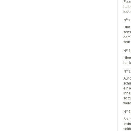
Eben
halb
iede
o
N
1
Und 
sons
dem,
sei
o
N
1
Hiem
hack
o
N
1
Auf 
schu
ein 
inha
so z
werd
o
N
1
So i
Inst
sold