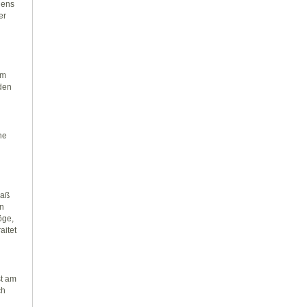
gens
er
em
nden
ne
daß
n
öge,
aitet
st am
ch