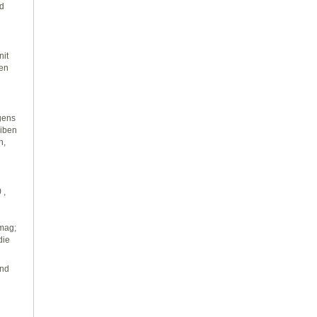
nd
nit
den
gens
eiben
n,
)
,
 mag;
die
und