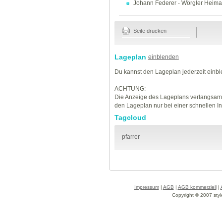
Johann Federer
-
Wörgler Heimats
Seite drucken
Lageplan
einblenden
Du kannst den Lageplan jederzeit einb
ACHTUNG:
Die Anzeige des Lageplans verlangsamt
den Lageplan nur bei einer schnellen I
Tagcloud
pfarrer
Impressum
|
AGB
|
AGB kommerziell
|
Copyright © 2007 styl