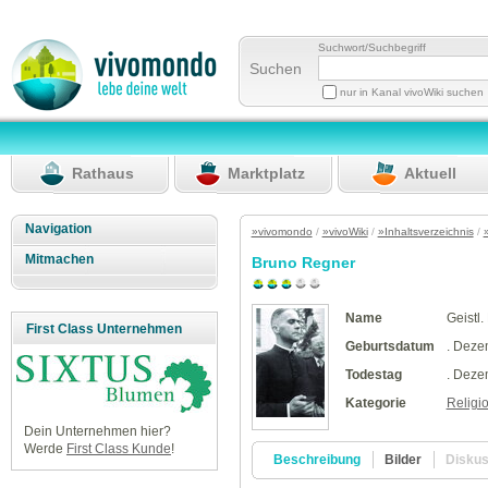
Suchwort/Suchbegriff
Suchen
nur in Kanal vivoWiki suchen
Rathaus
Marktplatz
Aktuell
Navigation
»vivomondo
/
»vivoWiki
/
»Inhaltsverzeichnis
/
Mitmachen
Bruno Regner
Name
Geistl
First Class Unternehmen
Geburtsdatum
. Deze
Todestag
. Deze
Kategorie
Religi
Dein Unternehmen hier?
Werde
First Class Kunde
!
Beschreibung
Bilder
Disku