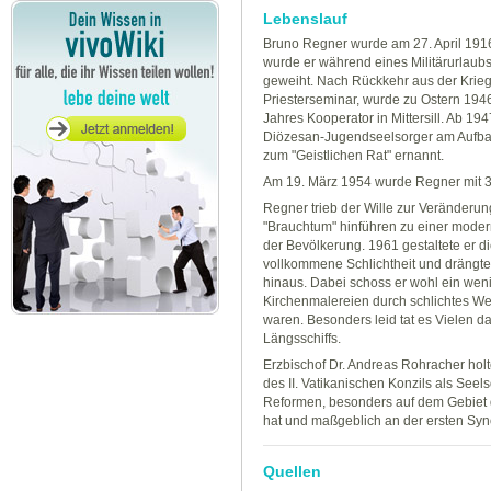
Lebenslauf
Bruno Regner wurde am 27. April 191
wurde er während eines Militärurlaubs
geweiht. Nach Rückkehr aus der Krieg
Priesterseminar, wurde zu Ostern 194
Jahres Kooperator in Mittersill. Ab 19
Diözesan-Jugendseelsorger am Aufbau
zum "Geistlichen Rat" ernannt.
Am 19. März 1954 wurde Regner mit 38 
Regner trieb der Wille zur Veränderung
"Brauchtum" hinführen zu einer modern
der Bevölkerung. 1961 gestaltete er die
vollkommene Schlichtheit und drängt
hinaus. Dabei schoss er wohl ein weni
Kirchenmalereien durch schlichtes Wei
waren. Besonders leid tat es Vielen 
Längsschiffs.
Erzbischof Dr. Andreas Rohracher hol
des II. Vatikanischen Konzils als See
Reformen, besonders auf dem Gebiet de
hat und maßgeblich an der ersten Syno
Quellen