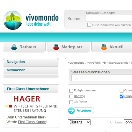
Suchwort/Suchbegriff
Suchen
nur in Kanal vivoWiki suchen
Rathaus
Marktplatz
Aktuell
Navigation
»vivomondo
/
»vivoWiki
/
»Inhaltsverzeichnis
/ 
Mitmachen
Strassen durchsuchen
First Class Unternehmen
Fußgängerzone
Ortste
Radweg
Stra
alle/keine
Dein Unternehmen hier?
Werde
First Class Kunde
!
Umkreis: