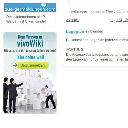
» weiterlesen
Kategorie:
Tiere
23. Jan
Dein Unternehmen hier?
« Zurück
1
...
134
13
Werde
First Class Kunde
!
Lageplan
einblenden
Du kannst den Lageplan jederzeit einb
ACHTUNG:
Die Anzeige des Lageplans verlangsamt
den Lageplan nur bei einer schnellen I