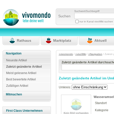
Suchwort/Suchbegriff
Suchen
nur in Kanal vivoWiki suchen
Rathaus
Marktplatz
Aktuell
Navigation
»vivomondo
/
»vivoWiki
/
»Navigation
/ Zuletzt
Neueste Artikel
Zuletzt geänderte Artikel durchsuc
Zuletzt geänderte Artikel
Meist gelesene Artikel
Zuletzt geänderte Artikel im Um
Best bewertete Artikel
Zufälliger Artikel
Umkreis:
Mitmachen
Wasseramsel
Standort
Kategorie
First Class Unternehmen