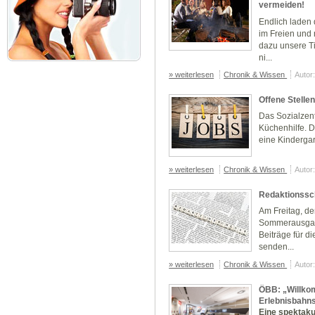
vermeiden!
Endlich laden
im Freien und 
dazu unsere T
ni...
» weiterlesen
Chronik & Wissen
Autor
Offene Stelle
Das Sozialzent
Küchenhilfe. 
eine Kinderga
» weiterlesen
Chronik & Wissen
Autor
Redaktionssch
Am Freitag, de
Sommerausga
Beiträge für d
senden...
» weiterlesen
Chronik & Wissen
Autor
ÖBB: „Willk
Erlebnisbahns
Eine spektak