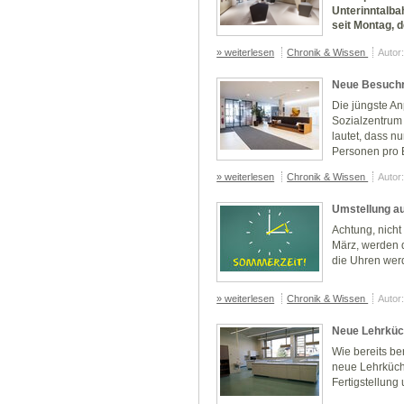
Unterinntalba
seit Montag, d
» weiterlesen
Chronik & Wissen
Autor
Neue Besuchr
Die jüngste A
Sozialzentrum 
lautet, dass n
Personen pro B
» weiterlesen
Chronik & Wissen
Autor
Umstellung a
Achtung, nicht
März, werden d
die Uhren werd
» weiterlesen
Chronik & Wissen
Autor
Neue Lehrküch
Wie bereits ber
neue Lehrküche
Fertigstellung