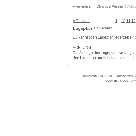
» weiterlesen
Chronik & Wissen
Autor
« Previous
1
...
10
11
12
Lageplan
einblenden
Du kannst den Lageplan jederzeit ei
ACHTUNG:
Die Anzeige des Lageplans verlangsa
den Lageplan nur bei einer schnellen
Impressum
|
AGB
|
AGB kommerziell
|
Copyright © 2007 styl