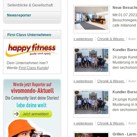
Seitenblicke & Gesellschaft
Neue Besuchr
Mit 01.07.202
Newsreporter
Besuchsregelun
cafe mitanond 
First Class Unternehmen
» weiterlesen
Chronik & Wissen
Autor
Kundler Burs
24 junge Kund
Musterung in I
Dein Unternehmen hier?
den sechsmona
Werde
First Class Kunde
!
» weiterlesen
Chronik & Wissen
Autor
Kundler Burs
24 junge Kund
Musterung in I
den sechsmona
» weiterlesen
Chronik & Wissen
Autor
Grillen - Lär