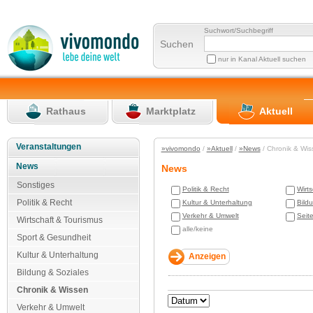
Suchwort/Suchbegriff
Suchen
nur in Kanal Aktuell suchen
Rathaus
Marktplatz
Aktuell
Veranstaltungen
»vivomondo
/
»Aktuell
/
»News
/ Chronik & Wi
News
News
Sonstiges
Politik & Recht
Wirt
Politik & Recht
Kultur & Unterhaltung
Bild
Verkehr & Umwelt
Seit
Wirtschaft & Tourismus
alle/keine
Sport & Gesundheit
Kultur & Unterhaltung
Bildung & Soziales
Chronik & Wissen
Verkehr & Umwelt