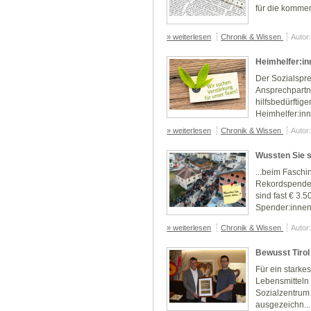
für die kommen
» weiterlesen
Chronik & Wissen
Autor
Heimhelfer:in
Der Sozialspre
Ansprechpartne
hilfsbedürftig
Heimhelfer:innen
» weiterlesen
Chronik & Wissen
Autor
Wussten Sie s
...beim Fasch
Rekordspenden
sind fast € 3.
Spender:innen 
» weiterlesen
Chronik & Wissen
Autor
Bewusst Tirol
Für ein starke
Lebensmitteln 
Sozialzentrum 
ausgezeichn...