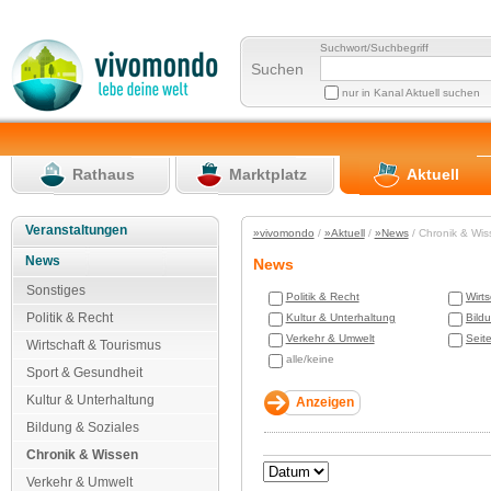
Suchwort/Suchbegriff
Suchen
nur in Kanal Aktuell suchen
Rathaus
Marktplatz
Aktuell
Veranstaltungen
»vivomondo
/
»Aktuell
/
»News
/ Chronik & Wi
News
News
Sonstiges
Politik & Recht
Wirt
Politik & Recht
Kultur & Unterhaltung
Bild
Verkehr & Umwelt
Seit
Wirtschaft & Tourismus
alle/keine
Sport & Gesundheit
Kultur & Unterhaltung
Bildung & Soziales
Chronik & Wissen
Verkehr & Umwelt