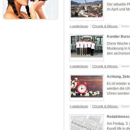
Der aktuelle Pf
im April und M
» weiterlesen
Chronik & Wissen
Autor
Kundler Burs
Diese Woche s
Musterung in I
den sechsmona
» weiterlesen
Chronik & Wissen
Autor
Achtung, Zeit
Es ist wieder 
werden die Uhr
Uhren werden e
» weiterlesen
Chronik & Wissen
Autor
Redaktionssch
Am Freitag,
3.
Kundl life
in di