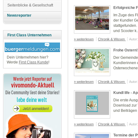
Seitenblicke & Gesellschaft
Erfolgreiche 
Im Zuge des F
Newsreporter
der Kundler G
stattgefunden
und Scooter k..
First Class Unternehmen
» weiterlesen
Chronik & Wissen
Autor
Frohe Ostern!
Dein Unternehmen hier?
Der Gemeinder
Werde
First Class Kunde
!
Kundlerinnen u
Osterwochene
» weiterlesen
Chronik & Wissen
Autor
Kundl life - Ap
Die erste Aus
Download zur 
und Beiträgen 
» weiterlesen
Chronik & Wissen
Autor
Termine der P