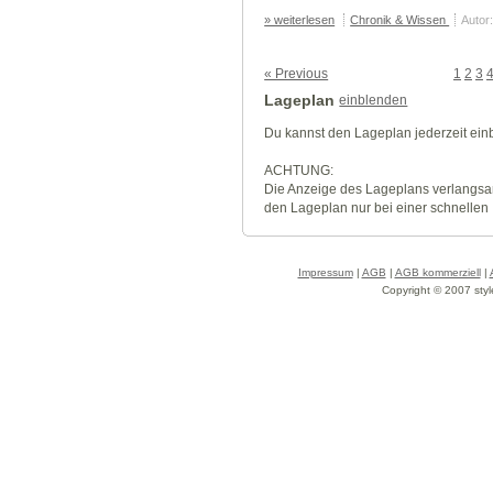
» weiterlesen
Chronik & Wissen
Autor
« Previous
1
2
3
Lageplan
einblenden
Du kannst den Lageplan jederzeit ei
ACHTUNG:
Die Anzeige des Lageplans verlangsa
den Lageplan nur bei einer schnellen
Impressum
|
AGB
|
AGB kommerziell
|
Copyright © 2007 styl