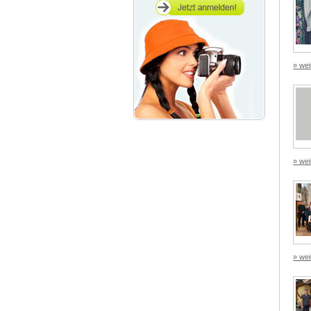
» wei
» wei
» wei