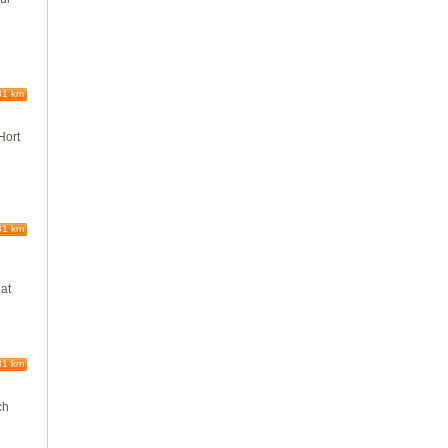
81 km
Hort
81 km
.at
81 km
ch