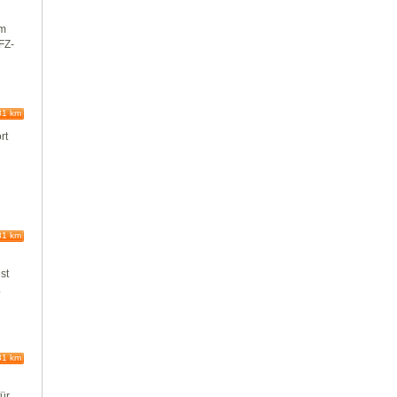
em
FZ-
81 km
rt
81 km
st
.
81 km
für