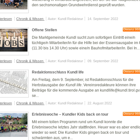
den sechsmonatigen Grundwehrdienst geprüft wurden.
terlesen
Chronik & Wissen
Autor: Kundl Redakteur
14. September 2022
Distanz 96
Offene Stellen
Die Marktgemeinde Kundl sucht zum sofortigen Eintritt eine/n
tüchtige/n Mitarbeiter/in für die Hilfe bei der Essensausgabe im 
(11.30 bis 14.30 Uhr) sowie eine/n Bauhofmitarbeiter/in. Bei In...
terlesen
Chronik & Wissen
Autor: Kundl Redakteur
09. September 2022
Distanz 96
Redaktionsschluss Kundl life
Am Freitag, dem 9. September, ist Redaktionsschluss für die
Herbstausgabe der
Kundl life
. Vereinsredakteure können ihre
Beiträge für die kommende Ausgabe an kundllife@kundl.tirol.gv
se...
terlesen
Chronik & Wissen
Autor: Kundl Redakteur
22. August 2022
Distanz 96
Erlebniswoche – Kundler Kids back on tour
Mit einem tollen Programm rund um Kundl konnte die
Erlebniswoche letztes Jahr stattfinden. Heuer war es aber endli
wieder so weit: Die Kundler Kids gingen back on tour und
schwärmten aus, um e...