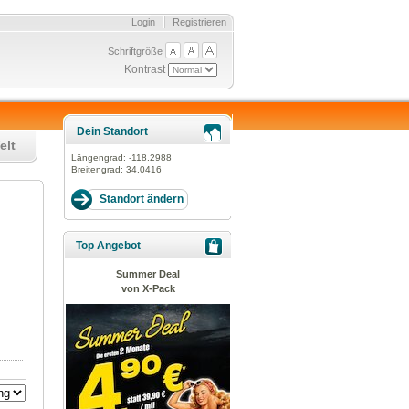
Login
Registrieren
Schriftgröße
Kontrast
Dein Standort
elt
Längengrad:
-118.2988
Breitengrad:
34.0416
Top Angebot
Summer Deal
von X-Pack