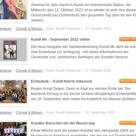
Zweimal im Jahr macht in Kundl ein Krämermarkt Station. Am
Mittwoch, den 12. Oktober 2022 ist es wieder so weit. Aus dies
Grund bleibt das Dorfzentrum den gesamten Tag über für den K
Verkehr...
terlesen
Chronik & Wissen
Autor: Kundl Redakteur
07. Oktober 2022
Distanz 96
Kundl life - September 2022 online
Die neue Ausgabe der Gemeindezeitung
Kundl life
steht ab sofo
zum Download zur Verfügung - mit vielen Informationen der
Gemeinde und zahlreichen Beiträgen der Kundler Vereine.
terlesen
Chronik & Wissen
Autor: Kundl Redakteur
07. Oktober 2022
Distanz 96
Erntedank – Kundl feierte mitanond
Regen bringt Segen. Denn er trägt zur reichen Ernte bei. Der
feierliche Einzug in die Kirche ist beim diesjährigen Erntedankfe
am 18. September aber leider buchstäblich ins Wasser gefallen
terlesen
Chronik & Wissen
Autor: Kundl Redakteur
18. September 2022
Distanz 96
Kundler Burschen bei der Musterung
Diese Woche sind die jungen Kundler des Jahrgangs 2004 zur
Musterung in Innsbruck angetreten, bei der sie auf Tauglichkeit 