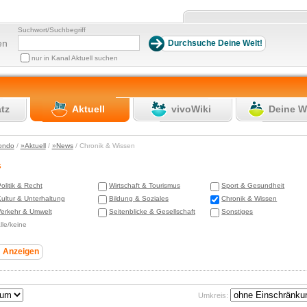
Suchwort/Suchbegriff
en
nur in Kanal Aktuell suchen
atz
Aktuell
vivoWiki
Deine W
ondo
/
»Aktuell
/
»News
/ Chronik & Wissen
s
olitik & Recht
Wirtschaft & Tourismus
Sport & Gesundheit
ultur & Unterhaltung
Bildung & Soziales
Chronik & Wissen
erkehr & Umwelt
Seitenblicke & Gesellschaft
Sonstiges
lle/keine
Umkreis: