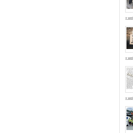
» wei
» wei
» wei