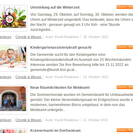
Distanz 96
Umstellung auf die Winterzeit
Von Samstag, 29. Oktober, auf Sonntag, 30. Oktober, werden di
Uhren auf Winterzeit umgestellt. Das bedeutet, dass die Uhren i
der Nacht - genauer gesagt um 3 Uhr früh - eine Stunde
zurückgedre...
terlesen
Chronik & Wissen
Autor: Kundl Redakteur
29. Oktober 2022
Distanz 96
Kindergartenassistenzkraft gesucht
Die Gemeinde sucht für den Kindergarten eine
Kindergartenassistenzkraft im Ausmaß von 25 Wochenstunden.
Interesse senden Sie Ihre Bewerbung bitte bis 15.11.2022 an
gemeinde@kundl.tirol.gv.at...
terlesen
Chronik & Wissen
Autor: Kundl Redakteur
24. Oktober 2022
Distanz 96
Neue Räumlichkeiten für Meldeamt
Die Sommermonate wurden im Gemeindeamt für Umbauarbeit
genützt. Der kleine Veranstaltungssaal im Erdgeschoss wurde 
modernen, barrierefreien Büros umgebaut, in dem nun das
Meldeamt untergebr...
terlesen
Chronik & Wissen
Autor: Kundl Redakteur
11. Oktober 2022
Distanz 96
Krämermarkt im Dorfzentrum