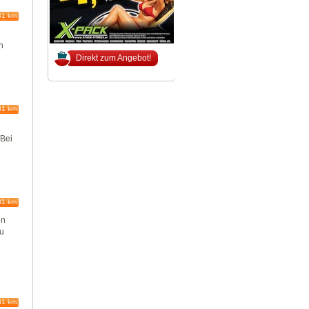
81 km
e
n
Direkt zum Angebot!
81 km
 Bei
81 km
en
zu
81 km