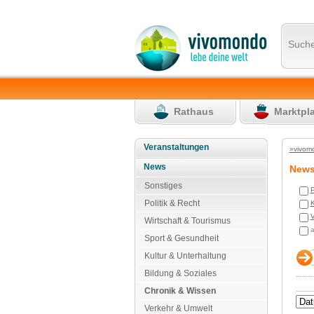
Such
Rathaus
Marktpl
Veranstaltungen
»vivom
News
New
Sonstiges
P
Politik & Recht
K
V
Wirtschaft & Tourismus
a
Sport & Gesundheit
Kultur & Unterhaltung
Bildung & Soziales
Chronik & Wissen
Verkehr & Umwelt