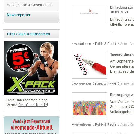
Seitenblicke & Gesellschaft
Einladung zu
30.09.2021
Newsreporter
Einladung zu 
öffentlichen/n
...
First Class Unternehmen
» weiterlesen
Politik & Recht
Autor: A
Tagesordnung
Am Donnerstag,
Gemeinderatss
Die Tagesordn
» weiterlesen
Politik & Recht
Autor: K
Eintragungsw
Dein Unternehmen hier?
Von Montag, 20
Werde
First Class Kunde
!
September 202
Volksbegehren 
» weiterlesen
Politik & Recht
Autor: K