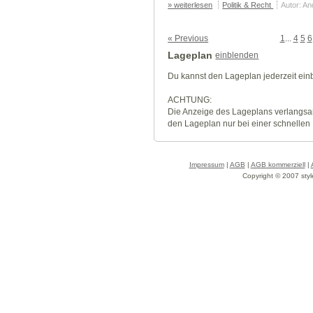
» weiterlesen
Politik & Recht
Autor: A
« Previous
1
...
4
5
6
Lageplan
einblenden
Du kannst den Lageplan jederzeit ei
ACHTUNG:
Die Anzeige des Lageplans verlangsa
den Lageplan nur bei einer schnellen
Impressum
|
AGB
|
AGB kommerziell
|
Copyright © 2007 styl