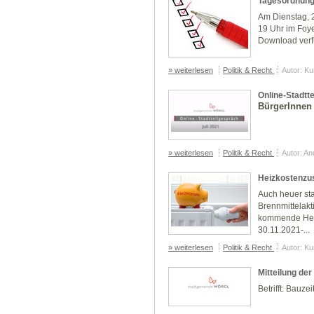
Tagesordnung
Am Dienstag, 2
19 Uhr im Foye
Download verf
» weiterlesen
Politik & Recht
Autor: K
Online-Stadtt
BürgerInnen
» weiterlesen
Politik & Recht
Autor: A
Heizkostenzu
Auch heuer sta
Brennmittelakt
kommende Heiz
30.11.2021-...
» weiterlesen
Politik & Recht
Autor: K
Mitteilung de
Betrifft: Bauze