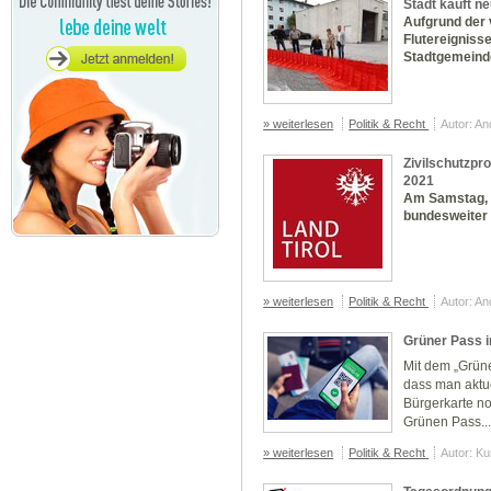
Stadt kauft 
Aufgrund der
Flutereigniss
Stadtgemeinde
» weiterlesen
Politik & Recht
Autor: A
Zivilschutzpr
2021
Am Samstag, d
bundesweiter 
» weiterlesen
Politik & Recht
Autor: A
Grüner Pass 
Mit dem „Grün
dass man aktue
Bürgerkarte n
Grünen Pass..
» weiterlesen
Politik & Recht
Autor: K