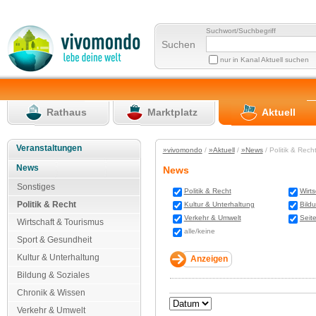
Suchwort/Suchbegriff
Suchen
nur in Kanal Aktuell suchen
Rathaus
Marktplatz
Aktuell
Veranstaltungen
»vivomondo
/
»Aktuell
/
»News
/ Politik & Rec
News
News
Sonstiges
Politik & Recht
Wirt
Politik & Recht
Kultur & Unterhaltung
Bild
Verkehr & Umwelt
Seit
Wirtschaft & Tourismus
alle/keine
Sport & Gesundheit
Kultur & Unterhaltung
Bildung & Soziales
Chronik & Wissen
Verkehr & Umwelt