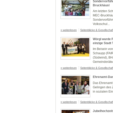
Sondervorführ
Bruckhäusl
Am letzten Sch
MEC-Bruckhäus
Sondervorführu
Volksschul...
» weiterlesen
Seitenblicke & Gesellscha
Wörgl wurde F
einzige Stadt 
Im Beisein vo
Schaupp (FAIR
(Südwind), BHA
Gemeinderäte/
» weiterlesen
Seitenblicke & Gesellscha
Ehrenamt-Dan
Das Ehrenamt t
Gelingen des 
in sozialen Ei
» weiterlesen
Seitenblicke & Gesellscha
Jubelhochzeit