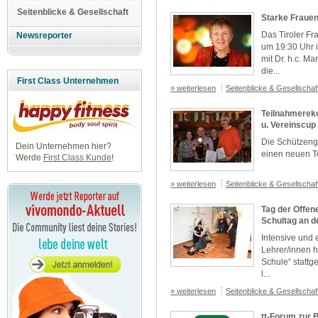
Seitenblicke & Gesellschaft
Starke Frauen
Das Tiroler Fr
Newsreporter
um 19:30 Uhr 
mit Dr. h.c. M
die...
First Class Unternehmen
» weiterlesen
Seitenblicke & Gesellscha
Teilnahmereko
u. Vereinscup
Die Schützeng
Dein Unternehmen hier?
einen neuen T
Werde
First Class Kunde
!
» weiterlesen
Seitenblicke & Gesellscha
Tag der Offen
Schultag an 
Intensive und
Lehrer/innen h
Schule“ stattg
l...
» weiterlesen
Seitenblicke & Gesellscha
tt-Forum zur 