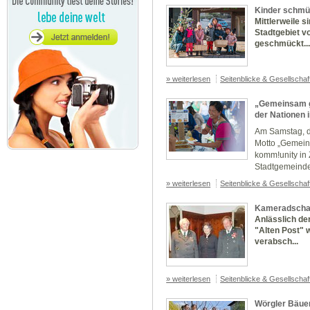
Kinder schmü
Mittlerweile s
Stadtgebiet v
geschmückt..
» weiterlesen
Seitenblicke & Gesellscha
„Gemeinsam gr
der Nationen 
Am Samstag, d
Motto „Gemeins
komm!unity in
Stadtgemeinde
» weiterlesen
Seitenblicke & Gesellscha
Kameradschaf
Anlässlich de
"Alten Post" 
verabsch...
» weiterlesen
Seitenblicke & Gesellscha
Wörgler Bäuer