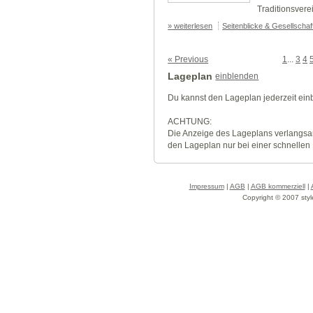
Traditionsverei
» weiterlesen
Seitenblicke & Gesellscha
« Previous
1
...
3
4
Lageplan
einblenden
Du kannst den Lageplan jederzeit ei
ACHTUNG:
Die Anzeige des Lageplans verlangsa
den Lageplan nur bei einer schnellen
Impressum
|
AGB
|
AGB kommerziell
|
Copyright © 2007 styl