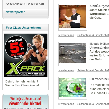
Seitenblicke & Gesellschaft
ARBÖ-Urgestei
Josef Steinle
Newsreporter
Wörgl sowie 1
die Ges...
First Class Unternehmen
» weiterlesen
Seitenblicke & Gesellscha
Illegale Mülle
Unverständni
Achtlos wegge
weiter für Un
der Natur...
» weiterlesen
Seitenblicke & Gesellscha
Ein frohes ne
Dein Unternehmen hier?
Die Marktgeme
Werde
First Class Kunde
!
Kundlern einen
Gesundheit, Gl
» weiterlesen
Seitenblicke & Gesellscha