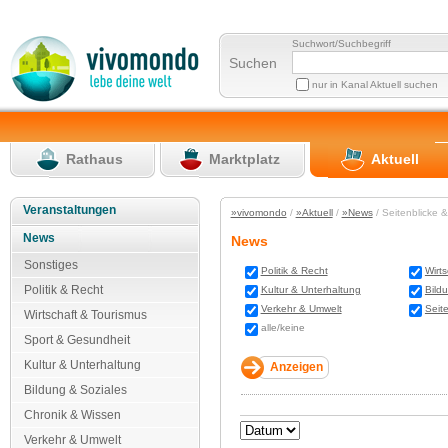
Suchwort/Suchbegriff
Suchen
nur in Kanal Aktuell suchen
Rathaus
Marktplatz
Aktuell
Veranstaltungen
»vivomondo
/
»Aktuell
/
»News
/ Seitenblicke 
News
News
Sonstiges
Politik & Recht
Wirt
Politik & Recht
Kultur & Unterhaltung
Bild
Verkehr & Umwelt
Seit
Wirtschaft & Tourismus
alle/keine
Sport & Gesundheit
Kultur & Unterhaltung
Bildung & Soziales
Chronik & Wissen
Verkehr & Umwelt