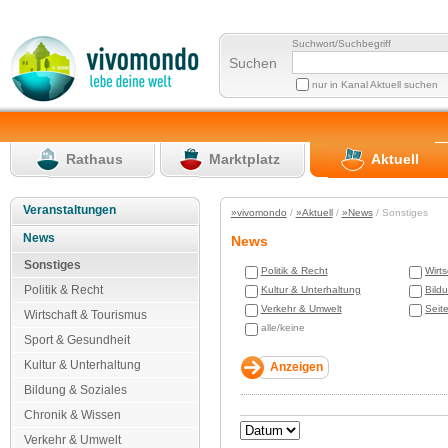
Suchwort/Suchbegriff
Suchen
nur in Kanal Aktuell suchen
Rathaus
Marktplatz
Aktuell
Veranstaltungen
»vivomondo
/
»Aktuell
/
»News
/ Sonstiges
News
News
Sonstiges
Politik & Recht
Wirt
Politik & Recht
Kultur & Unterhaltung
Bild
Verkehr & Umwelt
Seit
Wirtschaft & Tourismus
alle/keine
Sport & Gesundheit
Kultur & Unterhaltung
Bildung & Soziales
Chronik & Wissen
Verkehr & Umwelt