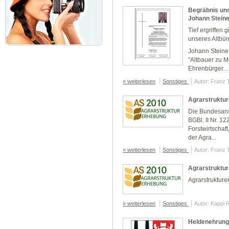
Begräbnis un
Johann Stein
Tief ergriffen
unseres Altbü
Johann Steine
"Altbauer zu M
Ehrenbürger...
» weiterlesen
Sonstiges
Autor: Franz 
Agrarstruktu
Die Bundesanst
BGBl. II Nr. 1
Forstwirtschaf
der Agra...
» weiterlesen
Sonstiges
Autor: Franz 
Agrarstruktu
Agrarstruktur
» weiterlesen
Sonstiges
Autor: Kappl 
Heldenehrung 