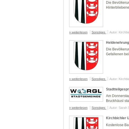
Die Bevölkerun
Hinterbliebene
» weiterlesen
Sonstiges
Autor: Kirchb
Heldenehrung 
Die Bevölkerun
Gefallenen beid
» weiterlesen
Sonstiges
Autor: Kirchb
Stadtteilgesp
Am Donnerstag,
Bruckhäusl sta
» weiterlesen
Sonstiges
Autor: Sarah 
Kirchbichler 
Kostenlose Bau