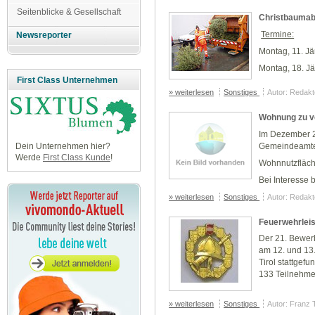
Seitenblicke & Gesellschaft
Christbaumab
Termine:
Newsreporter
Montag, 11. J
Montag, 18. J
First Class Unternehmen
» weiterlesen
Sonstiges
Autor: Redakt
Wohnung zu v
Im Dezember 2
Gemeindeamte
Dein Unternehmen hier?
Werde
First Class Kunde
!
Wohnnutzfläch
Bei Interesse
» weiterlesen
Sonstiges
Autor: Redakt
Feuerwehrleis
Der 21. Bewer
am 12. und 13
Tirol stattgefu
133 Teilnehmer
» weiterlesen
Sonstiges
Autor: Franz 