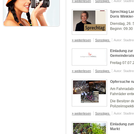
» weiterlesen
Sonstiges
Autor: Stadtr
Sprechtag Lan
Doris Winkler
Dienstag, 26.
Beginn: 09.30
» weiterlesen
Sonstiges
Autor: Stadtr
Einladung zur 
Gemeinderatss
Freitag 07.07
» weiterlesen
Sonstiges
Autor: Stadtr
Opfersuche n
Am Fahrradabs
Fahrräder ent
Die Besitzer d
Polizeiinspek
» weiterlesen
Sonstiges
Autor: Stadtr
Einladung zum
Markt