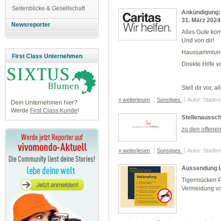
Seitenblicke & Gesellschaft
Ankündigung:
31. März 2024
Newsreporter
Alles Gute ko
Und von dir!
Haussammlung:
First Class Unternehmen
Direkte Hilfe vo
Stell dir vor,
» weiterlesen
Sonstiges
Autor: Stadtr
Dein Unternehmen hier?
Werde
First Class Kunde
!
Stellenaussc
zu den offenen 
» weiterlesen
Sonstiges
Autor: Stadtr
Aussendung L
Tigermücken Po
Vermeidung von