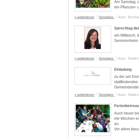
Am Samstag, d
ein Pflanzen- 
» weiterlesen
Sonstiges
Autor: Bernha
Sprechtag der
am Mittwoch, d
Seniorenheim
» weiterlesen
Sonstiges
Autor: Stadtr
Einladung
zu der am Don
stattfindenden 
Gemeinderate
» weiterlesen
Sonstiges
Autor: Stadtr
Ferienbetreu
Auch heuer bie
mir-Wochen ei
an.
Vor allem beru