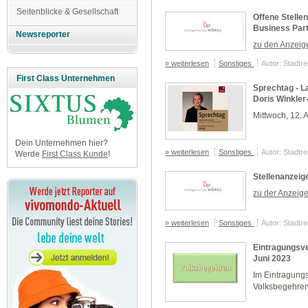
Seitenblicke & Gesellschaft
Offene Stelle
Business Par
Newsreporter
zu den Anzeig
» weiterlesen
Sonstiges
Autor: Stadtr
First Class Unternehmen
Sprechtag - L
Doris Winkler
Mittwoch, 12. 
Dein Unternehmen hier?
» weiterlesen
Sonstiges
Autor: Stadtr
Werde
First Class Kunde
!
Stellenanzeige
zu der Anzeige.
» weiterlesen
Sonstiges
Autor: Stadtr
Eintragungsve
Juni 2023
Im Eintragung
Volksbegehren