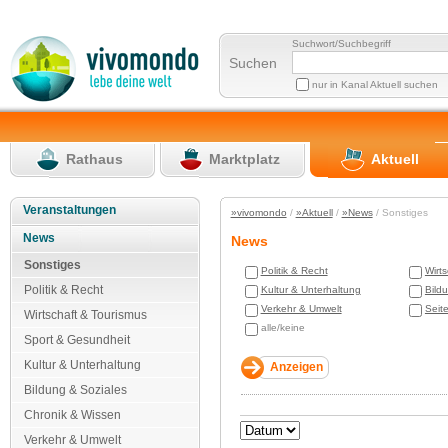
Suchwort/Suchbegriff
Suchen
nur in Kanal Aktuell suchen
Rathaus
Marktplatz
Aktuell
Veranstaltungen
»vivomondo
/
»Aktuell
/
»News
/ Sonstiges
News
News
Sonstiges
Politik & Recht
Wirt
Politik & Recht
Kultur & Unterhaltung
Bild
Verkehr & Umwelt
Seit
Wirtschaft & Tourismus
alle/keine
Sport & Gesundheit
Kultur & Unterhaltung
Bildung & Soziales
Chronik & Wissen
Verkehr & Umwelt