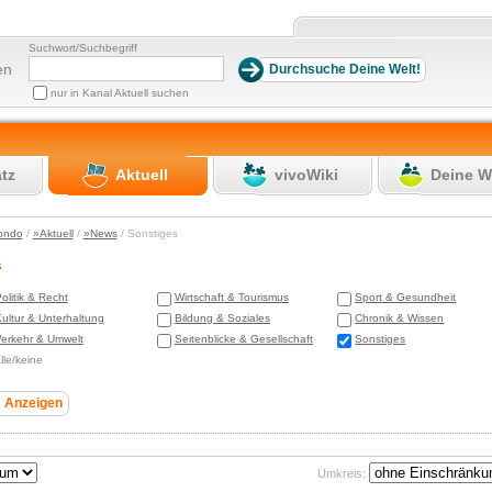
Suchwort/Suchbegriff
en
nur in Kanal Aktuell suchen
atz
Aktuell
vivoWiki
Deine W
ondo
/
»Aktuell
/
»News
/ Sonstiges
s
olitik & Recht
Wirtschaft & Tourismus
Sport & Gesundheit
ultur & Unterhaltung
Bildung & Soziales
Chronik & Wissen
erkehr & Umwelt
Seitenblicke & Gesellschaft
Sonstiges
lle/keine
Umkreis: