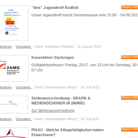
Distanz 96
"4ins" Jugendtreff Radfeld
Unser Jugendtreff macht Sommerpause vom 15.08. - 04.09.202
terlesen
Sonstiges
Autor: Redakteur Radfeld
11. August 2022
Distanz 96
Konvektiver Starkregen
Gültigkeitszeitraum: Freitag, 29.07. von 15 Uhr bis Samstag, 30.
07 Uhr
terlesen
Sonstiges
Autor: Stadtredaktion Wörgl
29. Juli 2022
Distanz 96
Stellenausschreibung - GRAFIK &
MEDIENDESIGNER:IN (M/W/D)
Zur Stellenausschreibung
terlesen
Sonstiges
Autor: Stadtredaktion Wörgl
28. Juli 2022
Distanz 96
PIAAC - Welche Alltagsfähigkeiten haben
Erwachsene?