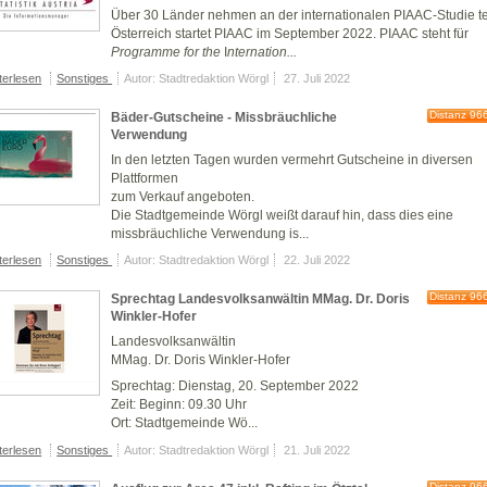
Über 30 Länder nehmen an der internationalen
PIAAC-Studie te
Österreich startet PIAAC im September 2022.
PIAAC
steht für
P
rogramme for the
I
nternation...
terlesen
Sonstiges
Autor: Stadtredaktion Wörgl
27. Juli 2022
Distanz 96
Bäder-Gutscheine - Missbräuchliche
Verwendung
In den letzten Tagen wurden vermehrt Gutscheine in diversen
Plattformen
zum Verkauf angeboten.
Die Stadtgemeinde Wörgl weißt darauf hin, dass dies eine
missbräuchliche Verwendung is...
terlesen
Sonstiges
Autor: Stadtredaktion Wörgl
22. Juli 2022
Distanz 96
Sprechtag Landesvolksanwältin MMag. Dr. Doris
Winkler-Hofer
Landesvolksanwältin
MMag. Dr. Doris Winkler-Hofer
Sprechtag:
Dienstag, 20. September 2022
Zeit:
Beginn: 09.30 Uhr
Ort:
Stadtgemeinde Wö...
terlesen
Sonstiges
Autor: Stadtredaktion Wörgl
21. Juli 2022
Distanz 96