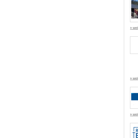
» wei
» wei
» wei