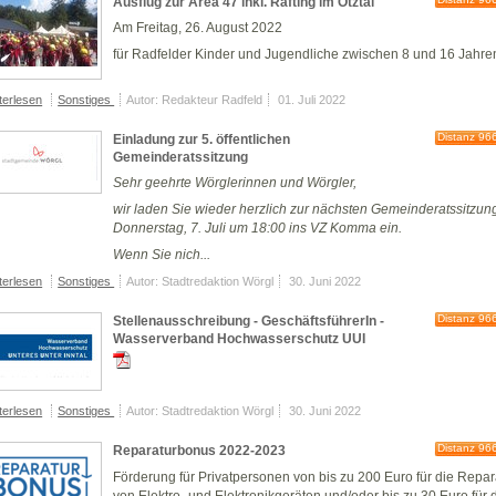
Ausflug zur Area 47 inkl. Rafting im Ötztal
Am Freitag, 26. August 2022
für Radfelder Kinder und Jugendliche zwischen 8 und 16 Jahre
terlesen
Sonstiges
Autor: Redakteur Radfeld
01. Juli 2022
Distanz 96
Einladung zur 5. öffentlichen
Gemeinderatssitzung
Sehr geehrte Wörglerinnen und Wörgler,
wir laden Sie wieder herzlich zur nächsten Gemeinderatssitzu
Donnerstag, 7. Juli um 18:00 ins VZ Komma ein.
Wenn Sie nich...
terlesen
Sonstiges
Autor: Stadtredaktion Wörgl
30. Juni 2022
Distanz 96
Stellenausschreibung - GeschäftsführerIn -
Wasserverband Hochwasserschutz UUI
terlesen
Sonstiges
Autor: Stadtredaktion Wörgl
30. Juni 2022
Distanz 96
Reparaturbonus 2022-2023
Förderung für Privatpersonen von bis zu 200 Euro für die Repar
von Elektro- und Elektronikgeräten und/oder bis zu 30 Euro für 