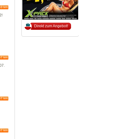
63 km
2!
Direkt zum Angebot!
67 km
07.
67 km
67 km