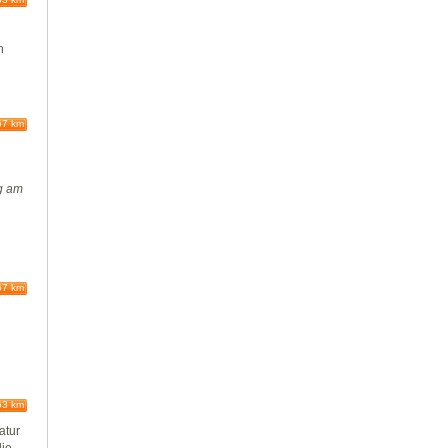
n
67 km
ng am
67 km
63 km
atur
die