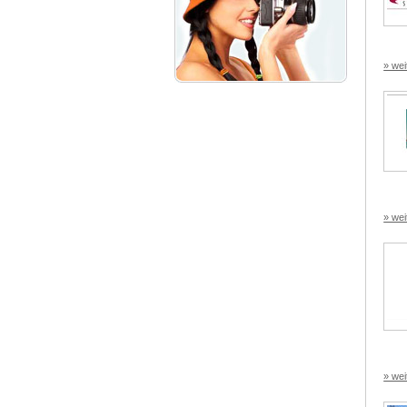
» wei
» wei
» wei