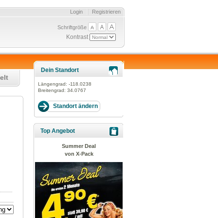
Login
Registrieren
Schriftgröße
Kontrast
Dein Standort
elt
Längengrad:
-118.0238
Breitengrad:
34.0767
Top Angebot
Summer Deal
von X-Pack