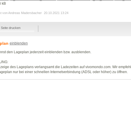
4 kB
st von Andreas Madersbacher
20.10.2021 13:24
Seite drucken
plan
einblenden
nst den Lageplan jederzeit einblenden bzw. ausblenden.
UNG:
zeige des Lageplans verlangsamt die Ladezeiten auf vivomondo.com. Wir empfeh
geplan nur bei einer schnellen Internetverbindung (ADSL oder höher) zu öffnen.