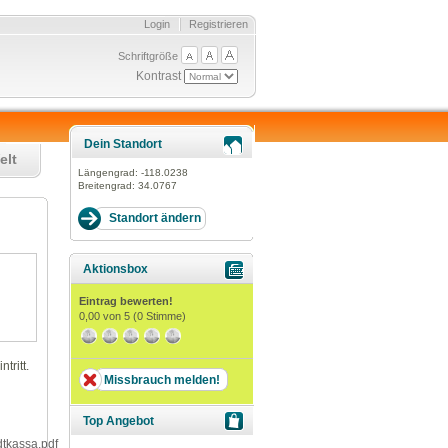
Login
Registrieren
Schriftgröße
Kontrast
Dein Standort
elt
Längengrad:
-118.0238
Breitengrad:
34.0767
Aktionsbox
Eintrag bewerten!
0,00
von 5 (
0
Stimme)
ritt.
Missbrauch melden!
Top Angebot
tkassa.pdf