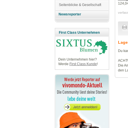
124,0
Seitenblicke & Gesellschaft
verfas
Newsreporter
First Class Unternehmen
Lage
Du kan
Dein Unternehmen hier?
ACHT
Werde
First Class Kunde
!
Die An
den La