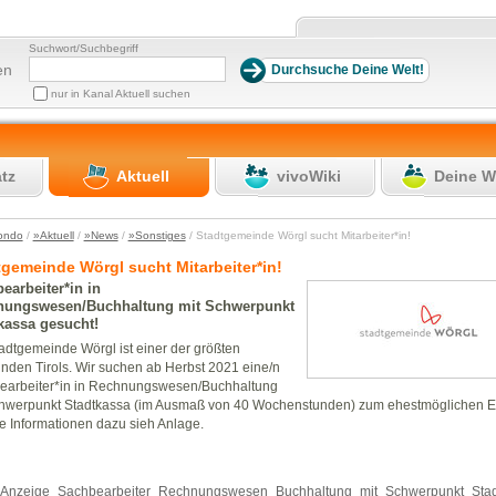
Suchwort/Suchbegriff
en
nur in Kanal Aktuell suchen
atz
Aktuell
vivoWiki
Deine W
ondo
/
»Aktuell
/
»News
/
»Sonstiges
/ Stadtgemeinde Wörgl sucht Mitarbeiter*in!
gemeinde Wörgl sucht Mitarbeiter*in!
earbeiter*in in
nungswesen/Buchhaltung mit Schwerpunkt
kassa gesucht!
adtgemeinde Wörgl ist einer der größten
den Tirols. Wir suchen ab Herbst 2021 eine/n
earbeiter*in in Rechnungswesen/Buchhaltung
hwerpunkt Stadtkassa (im Ausmaß von 40 Wochenstunden) zum ehestmöglichen Eint
 Informationen dazu sieh Anlage.
Anzeige_Sachbearbeiter_Rechnungswesen_Buchhaltung_mit_Schwerpunkt_Stad