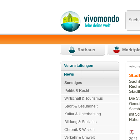
Such
Rathaus
Marktpl
Veranstaltungen
»vivom
News
Stadt
Sachb
Sonstiges
Rech
Politik & Recht
Stadt
Wirtschaft & Tourismus
Die St
Gemein
Sport & Gesundheit
Sachb
Kultur & Unterhaltung
mit Sc
Nähere
Bildung & Soziales
Chronik & Wissen
Verkehr & Umwelt
2021_