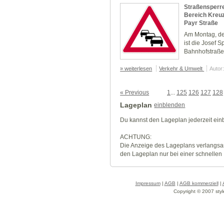
Straßensperre
Bereich Kreu
Payr Straße
Am Montag, d
ist die
Josef S
Bahnhofstraße
» weiterlesen
Verkehr & Umwelt
Autor
« Previous
1
...
125
126
127
128
Lageplan
einblenden
Du kannst den Lageplan jederzeit ei
ACHTUNG:
Die Anzeige des Lageplans verlangsa
den Lageplan nur bei einer schnellen
Impressum
|
AGB
|
AGB kommerziell
|
Copyright © 2007 styl