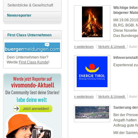
Seitenblicke & Gesellschaft
Wichtige Info
biogener Mate
Newsreporter
Mit 19.08.2010
BLRG, BGBl. Nr
Diese Novelle
First Class Unternehmen
Das Bundesges
» weiterlesen
Verkehr & Umwelt
Autor
Dein Unternehmen hier?
Infoveranstal
Werde
First Class Kunde
!
Expertenrat z
» weiterlesen
Verkehr & Umwelt
Autor
Sanierung de
Bei der Press
Angath hatten 
Asfinag gute 
Mit der Sanier