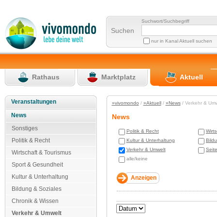
Suchwort/Suchbegriff
Suchen
nur in Kanal Aktuell suchen
Rathaus
Marktplatz
Aktuell
Veranstaltungen
»vivomondo
/
»Aktuell
/
»News
/ Verkehr & Um
News
News
Sonstiges
Politik & Recht
Wirt
Politik & Recht
Kultur & Unterhaltung
Bild
Verkehr & Umwelt
Seit
Wirtschaft & Tourismus
alle/keine
Sport & Gesundheit
Kultur & Unterhaltung
Bildung & Soziales
Chronik & Wissen
Verkehr & Umwelt