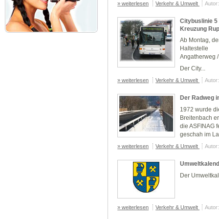
» weiterlesen
Verkehr & Umwelt
Autor
Citybuslinie 5
Kreuzung Rupe
Ab Montag, d
Haltestelle
Angatherweg /
Der City...
» weiterlesen
Verkehr & Umwelt
Autor
Der Radweg in
1972 wurde di
Breitenbach er
die ASFINAG fe
geschah im La.
» weiterlesen
Verkehr & Umwelt
Autor
Umweltkalend
Der Umweltkal
» weiterlesen
Verkehr & Umwelt
Autor