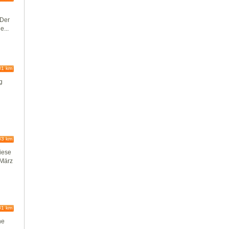
 Der
e...
81 km
g
83 km
diese
 März
81 km
he