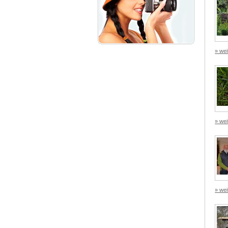
» wei
» wei
» wei