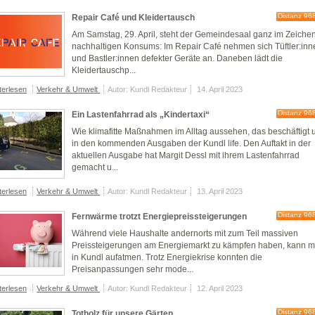
Distanz 96
Repair Café und Kleidertausch
Am Samstag, 29. April, steht der Gemeindesaal ganz im Zeiche
nachhaltigen Konsums: Im Repair Café nehmen sich Tüftler:inn
und Bastler:innen defekter Geräte an. Daneben lädt die
Kleidertauschp...
terlesen
Verkehr & Umwelt
Autor: Kundl Redakteur
14. April 2023
Distanz 96
Ein Lastenfahrrad als „Kindertaxi“
Wie klimafitte Maßnahmen im Alltag aussehen, das beschäftigt 
in den kommenden Ausgaben der Kundl life. Den Auftakt in der
aktuellen Ausgabe hat Margit Dessl mit ihrem Lastenfahrrad
gemacht u...
terlesen
Verkehr & Umwelt
Autor: Kundl Redakteur
13. April 2023
Distanz 96
Fernwärme trotzt Energiepreissteigerungen
Während viele Haushalte andernorts mit zum Teil massiven
Preissteigerungen am Energiemarkt zu kämpfen haben, kann 
in Kundl aufatmen. Trotz Energiekrise konnten die
Preisanpassungen sehr mode...
terlesen
Verkehr & Umwelt
Autor: Kundl Redakteur
12. April 2023
Distanz 96
Totholz für unsere Gärten