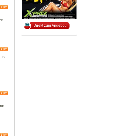
81 km
n
en
Direkt zum Angebot!
81 km
uns
81 km
man
81 km