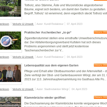
Totholz, also Stämme, Äste und Wurzelstöcke abgestorbener
Bäume, eignet sich bestens, um damit den Garten zu gestalten.
Begriff ‚Totholz‘ ist verwirrend, denn eigentlich steckt Totholz voll
terlesen
Verkehr & Umwelt
Autor: Kundl Redakteur
07. April 2023
Distanz 96
Praktischer Aschenbecher „to go“
Zigarettenstummel stellen eine ernsthafte Umweltverschmutzun
dar. Der Abfallentsorgungsverband Kufstein hat sich dieses
Problems angenommen und stellt jetzt kostenlose
Taschenaschenbecher zur V...
terlesen
Verkehr & Umwelt
Autor: Kundl Redakteur
04. April 2023
Distanz 96
Lebensqualität aus dem eigenen Garten
Pflege und Erhalt alter Obstbaumsorten und der Artenvielfalt – 
Ziele verfolgt der Obst- und Gartenbauverein Wörgl, der am 31.
2023 zur 113. Jahreshauptversammlung ins Gasthaus Alte Po...
terlesen
Verkehr & Umwelt
Autor: Stadtredaktion Wörgl
04. April 2023
Distanz 96
Klammbrücke wieder geöffnet
Die Dachsanierung der Klammbrücke konnte vergangene Woc