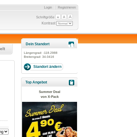
Login
Registrieren
Schriftgröße
Kontrast
Dein Standort
elt
Längengrad:
-118.2988
Breitengrad:
34.0416
Top Angebot
Summer Deal
von X-Pack