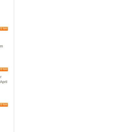
81 km
em
83 km
r
 April
83 km