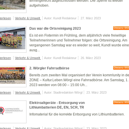
termingerecht abgeschlossen werden. Die Sperre ist wieder
aufgehoben.
terlesen
Verkehr & Umwelt
Autor: Kundl Redakteur
27. März 2023
Distanz 96
Das war die Ortsreinigung 2023
Es ist ein Fixtermin im Frühling, dem alljährlich viele freiwillige
Teilnehmerinnen und Teilnehmer folgen: die Ortsreinigung. Am
vergangenen Samstag war es wieder so weit, Kundl wurde ein
ausg...
terlesen
Verkehr & Umwelt
Autor: Kundl Redakteur
26. März 2023
Distanz 96
2. Wörgler Fahrradbörse
Bereits zum zweiten Mal organisiert der Verein komm!unity in de
ZONE – Kultur.Leben
.
Wörgl
eine Fahrradbörse. Am Samstag,
1.
2023
werden von
08:00 – 15:00 Uh...
terlesen
Verkehr & Umwelt
Autor: Stadtredaktion Wörgl
23. März 2023
Distanz 96
Elektroaltgeräte - Entsorgung von
Lithiumbatterien DE, EN, SCR, TR
Infomaterial für die korrekte Entsorgung von Lithiumbatterien.
terlesen
Verkehr & Umwelt
Autor: Stadtredaktion Wörgl
23. März 2023