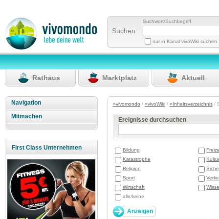
Suchwort/Suchbegriff
Suchen
nur in Kanal vivoWiki suchen
Rathaus
Marktplatz
Aktuell
Navigation
»vivomondo
/
»vivoWiki
/
»Inhaltsverzeichnis
/ 
Mitmachen
Ereignisse durchsuchen
First Class Unternehmen
Bildung
Freize
Katastrophe
Kultu
Religion
Siche
Sport
Verke
Wirtschaft
Wisse
alle/keine