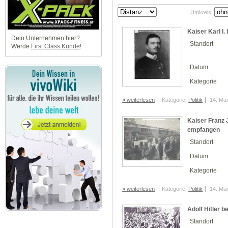
Umkreis:
Kaiser Karl I.
Dein Unternehmen hier?
Standort
Werde
First Class Kunde
!
Datum
Kategorie
» weiterlesen
Kategorie:
Politik
14. Mä
Kaiser Franz 
empfangen
Standort
Datum
Kategorie
» weiterlesen
Kategorie:
Politik
14. Mä
Adolf Hitler 
Standort