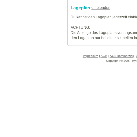
Lageplan
einblenden
Du kannst den Lageplan jederzeit einb
ACHTUNG:
Die Anzeige des Lageplans verlangsamt
den Lageplan nur bei einer schnellen I
Impressum
|
AGB
|
AGB kommerziell
|
Copyright © 2007 styl