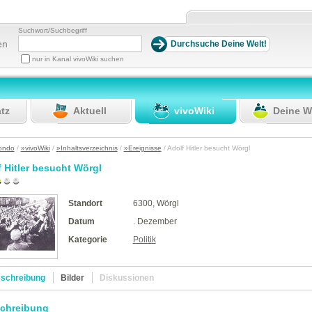
Suchwort/Suchbegriff
en
nur in Kanal vivoWiki suchen
atz
Aktuell
vivoWiki
Deine W
ondo
/
»vivoWiki
/
»Inhaltsverzeichnis
/
»Ereignisse
/ Adolf Hitler besucht Wörgl
 Hitler besucht Wörgl
Standort
6300, Wörgl
Datum
. Dezember
Kategorie
Politik
schreibung
Bilder
Diskussionen
chreibung