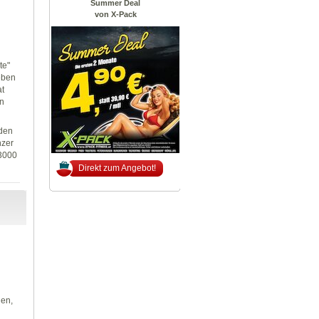
Summer Deal
von X-Pack
te"
neben
at
en
 den
nzer
 3000
Direkt zum Angebot!
len,