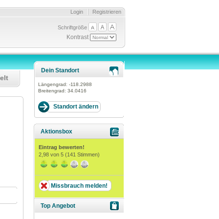
Login
Registrieren
Schriftgröße
Kontrast
Dein Standort
elt
Längengrad:
-118.2988
Breitengrad:
34.0416
Aktionsbox
Eintrag bewerten!
2,98
von 5 (
141
Stimmen)
Missbrauch melden!
Top Angebot