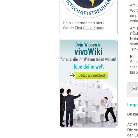
Am 6
Wörg
empf
verl
Dein Unternehmen hier?
Werde
First Class Kunde
!
Am s
("Ös
Hein
star
Trink
Eine
Spat
Stad
bis 
Lage
Du kan
ACHT
Die An
den La