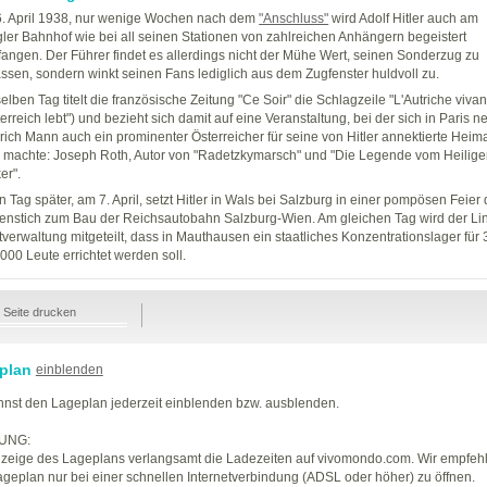
. April 1938, nur wenige Wochen nach dem
"Anschluss"
wird Adolf Hitler auch am
ler Bahnhof wie bei all seinen Stationen von zahlreichen Anhängern begeistert
angen. Der Führer findet es allerdings nicht der Mühe Wert, seinen Sonderzug zu
assen, sondern winkt seinen Fans lediglich aus dem Zugfenster huldvoll zu.
elben Tag titelt die französische Zeitung "Ce Soir" die Schlagzeile "L'Autriche vivan
terreich lebt") und bezieht sich damit auf eine Veranstaltung, bei der sich in Paris 
rich Mann auch ein prominenter Österreicher für seine von Hitler annektierte Heim
k machte: Joseph Roth, Autor von "Radetzkymarsch" und "Die Legende vom Heilig
er".
n Tag später, am 7. April, setzt Hitler in Wals bei Salzburg in einer pompösen Feier
enstich zum Bau der Reichsautobahn Salzburg-Wien. Am gleichen Tag wird der Li
tverwaltung mitgeteilt, dass in Mauthausen ein staatliches Konzentrationslager für
5000 Leute errichtet werden soll.
Seite drucken
plan
einblenden
nst den Lageplan jederzeit einblenden bzw. ausblenden.
UNG:
zeige des Lageplans verlangsamt die Ladezeiten auf vivomondo.com. Wir empfeh
geplan nur bei einer schnellen Internetverbindung (ADSL oder höher) zu öffnen.