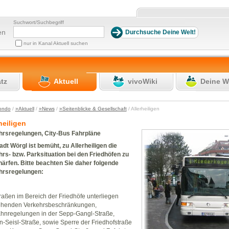
Suchwort/Suchbegriff
en
nur in Kanal Aktuell suchen
atz
Aktuell
vivoWiki
Deine W
ondo
/
»Aktuell
/
»News
/
»Seitenblicke & Gesellschaft
/ Allerheiligen
heiligen
hrsregelungen, City-Bus Fahrpläne
adt Wörgl ist bemüht, zu Allerheiligen die
rs- bzw. Parksituation bei den Friedhöfen zu
ärfen. Bitte beachten Sie daher folgende
hrsregelungen:
raßen im Bereich der Friedhöfe unterliegen
ehenden Verkehrsbeschränkungen,
hnregelungen in der Sepp-Gangl-Straße,
-Seisl-Straße, sowie Sperre der Friedhofstraße