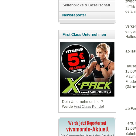
zwisc
Seitenblicke & Gesellschaft
Firma 
gefahr
Newsreporter
Verkeh
einger
First Class Unternehmen
Haltes
ab Ha
Hause
13.03
Mayrh
Fried
(Gärtn
Dein Unternehmen hier?
Werde
First Class Kunde
!
ab Fe
Ferd. 
13.03
Bahnh