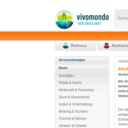
Such
Rathaus
Marktpl
Veranstaltungen
»vivom
News
Aller
Verke
Sonstiges
Die St
Politik & Recht
Verkeh
Wirtschaft & Tourismus
entsch
Verke
Sport & Gesundheit
Kultur & Unterhaltung
Die St
Bildung & Soziales
weitg
Chronik & Wissen
(Einba
Johann
Verkehr & Umwelt