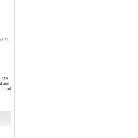
13.33
-
ligen
at und
den und