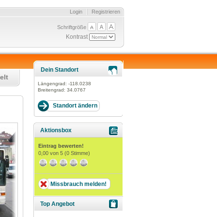
Login
Registrieren
Schriftgröße
Kontrast
Dein Standort
elt
Längengrad:
-118.0238
Breitengrad:
34.0767
Aktionsbox
Eintrag bewerten!
0,00
von 5 (
0
Stimme)
Missbrauch melden!
Top Angebot