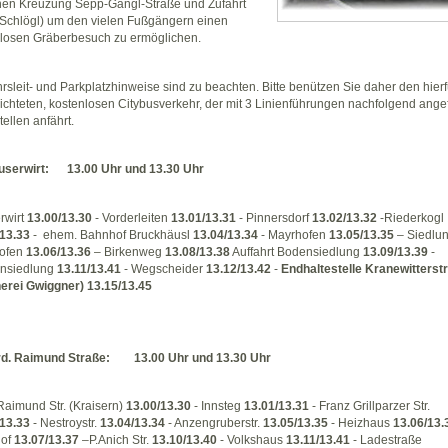
hen Kreuzung Sepp-Gangl-Straße und Zufahrt
Schlögl) um den vielen Fußgängern einen
losen Gräberbesuch zu ermöglichen.
rsleit- und Parkplatzhinweise sind zu beachten. Bitte benützen Sie daher den hierf
ichteten, kostenlosen Citybusverkehr, der mit 3 Linienführungen nachfolgend ange
tellen anfährt.
userwirt: 13.00 Uhr und 13.30 Uhr
rwirt
13.00/13.30
- Vorderleiten
13.01/13.31
- Pinnersdorf
13.02/13.32
-Riederkogl
/13.33
- ehem. Bahnhof Bruckhäusl
13.04/13.34
- Mayrhofen
13.05/13.35
– Siedlu
ofen
13.06/13.36
– Birkenweg
13.08/13.38
Auffahrt Bodensiedlung
13.09/13.39
-
ensiedlung
13.11/13.41
- Wegscheider
13.12/13.42
-
Endhaltestelle Kranewitterst
erei Gwiggner) 13.15/13.45
rd. Raimund Straße: 13.00 Uhr und 13.30 Uhr
Raimund Str. (Kraisern)
13.00/13.30
- Innsteg
13.01/13.31
- Franz Grillparzer Str.
/13.33
- Nestroystr.
13.04/13.34
- Anzengruberstr.
13.05/13.35
- Heizhaus
13.06/13.
of
13.07/13.37
–P.Anich Str.
13.10/13.40
- Volkshaus
13.11/13.41
- Ladestraße