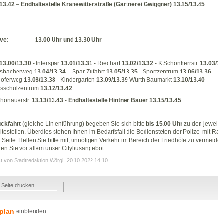
/13.42
–
Endhaltestelle Kranewitterstraße (Gärtnerei Gwiggner) 13.15/13.45
ave: 13.00 Uhr und 13.30 Uhr
13.00/13.30
- Interspar
13.01/13.31
- Riedhart
13.02/13.32
- K.Schönherrstr.
13.03/
sbacherweg
13.04/13.34
– Spar Zufahrt
13.05/13.35
- Sportzentrum
13.06/13.36
–-
rhoferweg
13.08/13.38
- Kindergarten
13.09/13.39
Würth Baumarkt
13.10/13.40
-
sschulzentrum
13.12/13.42
hönauerstr.
13.13/13.43
-
Endhaltestelle Hintner Bauer 13.15/13.45
ckfahrt
(gleiche Linienführung) begeben Sie sich bitte
bis 15.00 Uhr
zu den jewei
testellen. Überdies stehen Ihnen im Bedarfsfall die Bediensteten der Polizei mit R
r Seite. Helfen Sie bitte mit, unnötigen Verkehr im Bereich der Friedhöfe zu vermei
en Sie vor allem unser Citybusangebot.
st von Stadtredaktion Wörgl
20.10.2022 14:10
Seite drucken
plan
einblenden