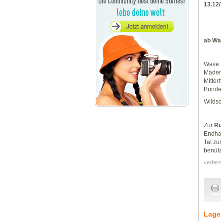
13.12
ab W
Wave
Mader
Mitte
Bunde
Wildsc
Zur
Rü
Endhal
Tat zu
benütz
verfas
Lage