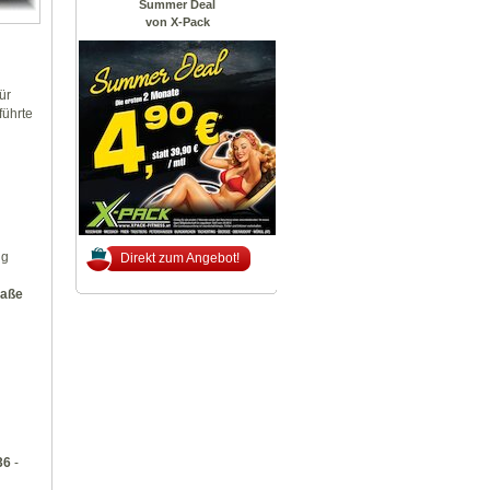
Summer Deal
von X-Pack
ür
führte
ng
Direkt zum Angebot!
raße
36
-