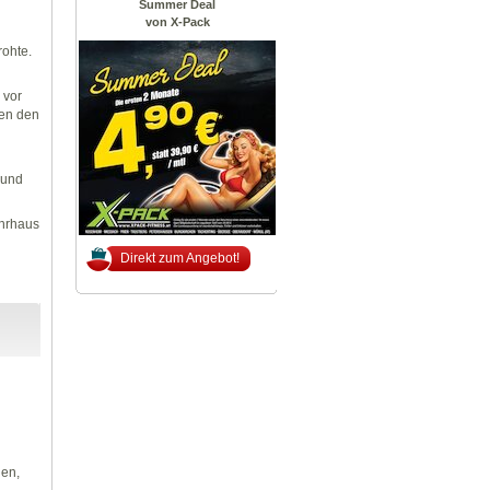
Summer Deal
von X-Pack
ohte.
 vor
ten den
 und
ehrhaus
Direkt zum Angebot!
len,