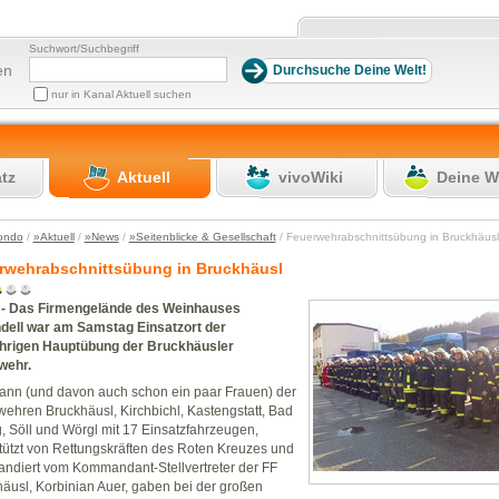
Suchwort/Suchbegriff
en
nur in Kanal Aktuell suchen
atz
Aktuell
vivoWiki
Deine W
ondo
/
»Aktuell
/
»News
/
»Seitenblicke & Gesellschaft
/ Feuerwehrabschnittsübung in Bruckhäu
rwehrabschnittsübung in Bruckhäusl
 - Das Firmengelände des Weinhauses
dell war am Samstag Einsatzort der
ährigen Hauptübung der Bruckhäusler
wehr.
nn (und davon auch schon ein paar Frauen) der
ehren Bruckhäusl, Kirchbichl, Kastengstatt, Bad
, Söll und Wörgl mit 17 Einsatzfahrzeugen,
tützt von Rettungskräften des Roten Kreuzes und
ndiert vom Kommandant-Stellvertreter der FF
äusl, Korbinian Auer, gaben bei der großen