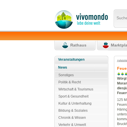
Such
Rathaus
Marktpl
Veranstaltungen
»vivom
News
Feue
Sonstiges
Wörgl
Politik & Recht
Moran
diesj
Wirtschaft & Tourismus
Feuer
Sport & Gesundheit
125 Ma
Kultur & Unterhaltung
Feuerw
Häring
Bildung & Soziales
unters
Chronik & Wissen
komma
Bruckh
Verkehr & Umwelt