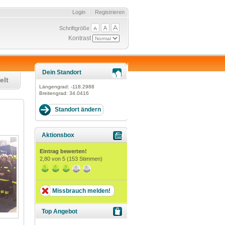
Login
Registrieren
Schriftgröße
Kontrast
Dein Standort
elt
Längengrad:
-118.2988
Breitengrad:
34.0416
sl
Aktionsbox
Eintrag bewerten!
2,80
von 5 (
153
Stimmen)
Missbrauch melden!
Top Angebot