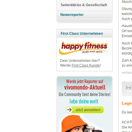
Abschn
Seitenblicke & Gesellschaft
Übungs
welche
Newsreporter
Auch e
Haushe
Ort vo
First Class Unternehmen
Einsat
Auch 
Bezirk
würdi
Zum Ab
Dein Unternehmen hier?
zu ein
Werde
First Class Kunde
!
verfas
Lage
Du kan
ACHT
Die An