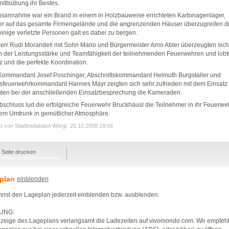
ittsübung ihr Bestes.
annahme war ein Brand in einem in Holzbauweise errichteten Kartonagenlager,
r auf das gesamte Firmengelände und die angrenzenden Häuser überzugreifen dr
inige verletzte Personen galt es dabei zu bergen.
rr Rudi Morandell mit Sohn Mario und Bürgermeister Arno Abler überzeugten sich
n der Leistungsstärke und Teamfähigkeit der teilnehmenden Feuerwehren und lob
z und die perfekte Koordination.
Kommandant Josef Poschinger, Abschnittskommandant Helmuth Burgstaller und
sfeuerwehrkommandant Hannes Mayr zeigten sich sehr zufrieden mit dem Einsatz
gten bei der anschließenden Einsatzbesprechung die Kameraden.
schluss lud die erfolgreiche Feuerwehr Bruckhäusl die Teilnehmer in ihr Feuerw
em Umtrunk in gemütlicher Atmosphäre.
st von Stadtredaktion Wörgl
25.10.2008 19:56
Seite drucken
plan
einblenden
nst den Lageplan jederzeit einblenden bzw. ausblenden.
UNG:
zeige des Lageplans verlangsamt die Ladezeiten auf vivomondo.com. Wir empfeh