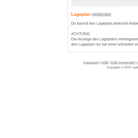
Lageplan
einblenden
Du kannst den Lageplan jederzeit einb
ACHTUNG:
Die Anzeige des Lageplans verlangsamt
den Lageplan nur bei einer schnellen I
Impressum
|
AGB
|
AGB kommerziell
|
Copyright © 2007 styl