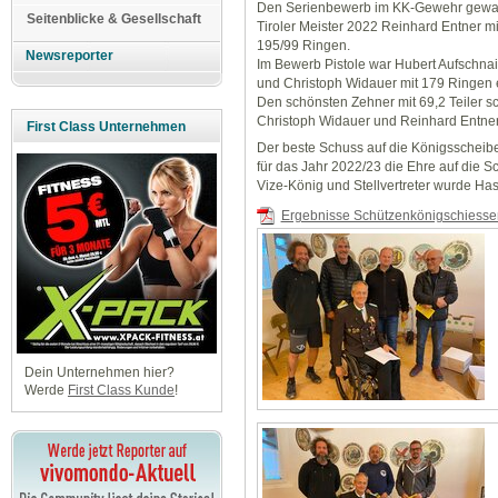
Den Serienbewerb im KK-Gewehr gewann
Seitenblicke & Gesellschaft
Tiroler Meister 2022 Reinhard Entner mi
195/99 Ringen.
Newsreporter
Im Bewerb Pistole war Hubert Aufschnai
und Christoph Widauer mit 179 Ringen e
Den schönsten Zehner mit 69,2 Teiler sc
Christoph Widauer und Reinhard Entner
First Class Unternehmen
Der beste Schuss auf die Königsscheibe 
für das Jahr 2022/23 die Ehre auf die S
Vize-König und Stellvertreter wurde Hase
Ergebnisse Schützenkönigschiesse
Dein Unternehmen hier?
Werde
First Class Kunde
!