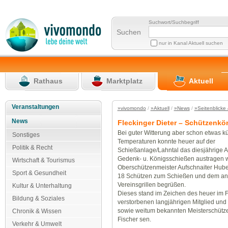
Suchwort/Suchbegriff
Suchen
nur in Kanal Aktuell suchen
Rathaus
Marktplatz
Aktuell
Veranstaltungen
»vivomondo
/
»Aktuell
/
»News
/
»Seitenblicke 
News
Fleckinger Dieter – Schützenkö
Bei guter Witterung aber schon etwas k
Sonstiges
Temperaturen konnte heuer auf der
Politik & Recht
Schießanlage/Lahntal das diesjährige A
Gedenk- u. Königsschießen austragen 
Wirtschaft & Tourismus
Oberschützenmeister Aufschnaiter Hube
Sport & Gesundheit
18 Schützen zum Schießen und dem an
Vereinsgrillen begrüßen.
Kultur & Unterhaltung
Dieses stand im Zeichen des heuer im F
Bildung & Soziales
verstorbenen langjährigen Mitglied und
sowie weitum bekannten Meisterschütz
Chronik & Wissen
Fischer sen.
Verkehr & Umwelt