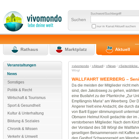
Suchwort/Suchbegriff
Suchen
nur in Kanal Aktuell suchen
Rathaus
Marktplatz
Aktuell
Veranstaltungen
»vivomondo
/
»Aktuell
/
»News
/
»Seitenblicke 
Wörgl
News
WALLFAHRT WEERBERG – Seni
Sonstiges
Da die meisten der Mitglieder nicht meh
Politik & Recht
sind, den Jakobsweg zu gehen, wählte
eine Busfahrt zu der Pfarrkirche „Zur Un
Wirtschaft & Tourismus
Empfängnis Maria“ am Weerberg. Der D
Sport & Gesundheit
Angerer hielt eine Andacht, die durch da
von Bartl Egger stimmungsvoll untermal
Kultur & Unterhaltung
Obmann Helmut Knoll gedachte der im 
Bildung & Soziales
verstorbenen Mitglieder. Nach dem Kir
der Vorstand des SB Wörgl die Wallfahr
Chronik & Wissen
geselligen Beisammensein mit Kaffee u
Verkehr & Umwelt
den Gasthof Schwannerwirt am Weerberg