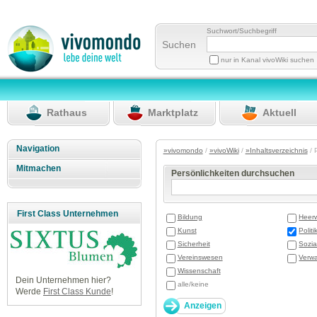
Suchwort/Suchbegriff
Suchen
nur in Kanal vivoWiki suchen
Rathaus
Marktplatz
Aktuell
Navigation
»vivomondo
/
»vivoWiki
/
»Inhaltsverzeichnis
/ 
Mitmachen
Persönlichkeiten durchsuchen
First Class Unternehmen
Bildung
Heer
Kunst
Politi
Sicherheit
Sozia
Vereinswesen
Verwa
Wissenschaft
Dein Unternehmen hier?
alle/keine
Werde
First Class Kunde
!