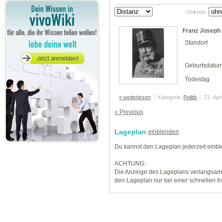
Umkreis:
Franz Joseph 
Standort
Geburtsdatu
Todestag
» weiterlesen
Kategorie:
Politik
21. Apr
« Previous
Lageplan
einblenden
Du kannst den Lageplan jederzeit einb
ACHTUNG:
Die Anzeige des Lageplans verlangsamt
den Lageplan nur bei einer schnellen I