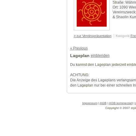
Straße: Währi
Ort: 1090 Wie
Vereinszweck:
& Shaolin Ku
» zur Vereinspräsentation
Kategorie
Frei
« Previous
Lageplan
einblenden
Du kannst den Lageplan jederzeit einb
ACHTUNG:
Die Anzeige des Lageplans verlangsamt
den Lageplan nur bei einer schnellen I
Impressum
|
AGB
|
AGB kommerziell
|
Copyright © 2007 styl