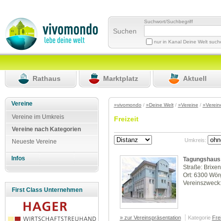
Suchwort/Suchbegriff
Suchen
nur in Kanal Deine Welt suc
Rathaus
Marktplatz
Aktuell
Vereine
»vivomondo
/
»Deine Welt
/
»Vereine
/
»Verein
Vereine im Umkreis
Freizeit
Vereine nach Kategorien
Umkreis:
Neueste Vereine
Infos
Tagungshaus
Straße: Brixen
Ort: 6300 Wör
Vereinszweck:
First Class Unternehmen
» zur Vereinspräsentation
Kategorie
Frei