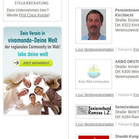
Pensionisten
Dein Unternehmen hier?
Kirchbichl
Werde
First Class Kunde
!
Straße: Enzia
Ort: 6322 Kirc
Vereinszweck:
» zur Vereinspräsentation
Kategorie
Frei
ARBÖ ORST
Straße: Innsb
Ort: 6300 Wör
Vereinszweck:
» zur Vereinspräsentation
Kategorie
Frei
Seniorenbun
Straße: Bichl 
Ort: 6284 Rams
» zur Vereinspräsentation
Kategorie
Frei
Shaolin Kung