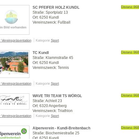
Distanz 96
SC PFEIFER HOLZ KUNDL
Straße: Sportplatz 13
Ort: 6250 Kundl
Vereinszweck: Fußball
r Vereinspräsentation
Kategorie
Sport
Distanz 96
TC Kundl
Straße: Klammstraße 45
Ort: 6250 Kundl
Vereinszweck: Tennis
r Vereinspräsentation
Kategorie
Sport
Distanz 96
WAVE TRI TEAM TS WÖRGL
Straße: Achleit 23
Ort: 6320 Angerberg
Vereinszweck: Triathlon
r Vereinspräsentation
Kategorie
Sport
Distanz 96
Alpenverein - Kundl-Breitenbach
Straße: Biochemiestraße 25
Ort: 6250 Kundl