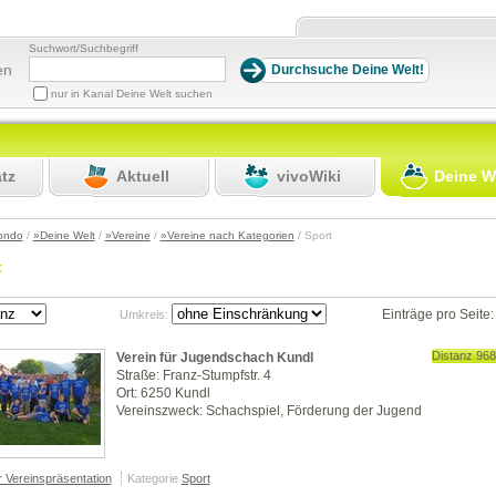
Suchwort/Suchbegriff
en
nur in Kanal Deine Welt suchen
atz
Aktuell
vivoWiki
Deine W
ondo
/
»Deine Welt
/
»Vereine
/
»Vereine nach Kategorien
/ Sport
t
Einträge pro Seite
Umkreis:
Distanz 96
Verein für Jugendschach Kundl
Straße: Franz-Stumpfstr. 4
Ort: 6250 Kundl
Vereinszweck: Schachspiel, Förderung der Jugend
r Vereinspräsentation
Kategorie
Sport