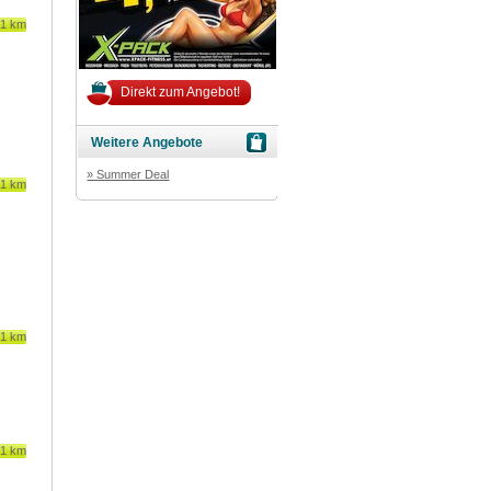
81 km
Direkt zum Angebot!
Weitere Angebote
» Summer Deal
81 km
81 km
81 km