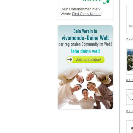
Dein Unternehmen hier?
Werde
First Class Kunde
!
» zu
» zu
» zu