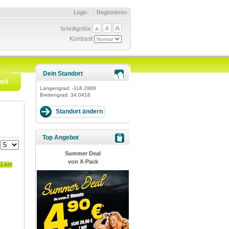
Login
Registrieren
Schriftgröße
Kontrast
Dein Standort
elt
Längengrad:
-118.2988
Breitengrad:
34.0416
Top Angebot
:
Summer Deal
von X-Pack
81 km