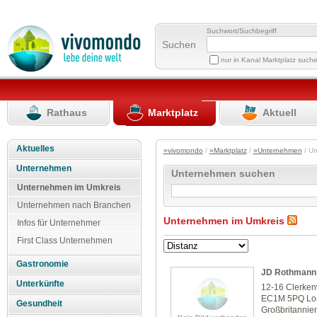
Suchwort/Suchbegriff
Suchen
nur in Kanal Marktplatz such
Rathaus
Marktplatz
Aktuell
Aktuelles
»vivomondo
/
»Marktplatz
/
»Unternehmen
/ U
Unternehmen
Unternehmen suchen
Unternehmen im Umkreis
Unternehmen nach Branchen
Unternehmen im Umkreis
Infos für Unternehmer
First Class Unternehmen
Gastronomie
JD Rothmann 
Unterkünfte
12-16 Clerke
EC1M 5PQ Lo
Gesundheit
Großbritannie