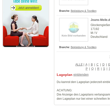
Branche:
Bekleidung & Textilien
Jeans-Meile.
Glockengieße
17192
M / V
Deutschland
Branche:
Bekleidung & Textilien
ALLE
|
A
|
B
|
C
|
D
|
P
|
Q
|
R
|
S
|
Lageplan
einblenden
Du kannst den Lageplan jederzeit einb
ACHTUNG:
Die Anzeige des Lageplans verlangsamt
den Lageplan nur bei einer schnellen I