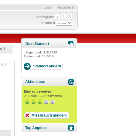
Login
Registrieren
Schriftgröße
Kontrast
Dein Standort
elt
Längengrad:
-118.2988
Breitengrad:
34.0416
& Dr.
Aktionsbox
Eintrag bewerten!
2,92
von 5 (
282
Stimmen)
Missbrauch melden!
Top Angebot