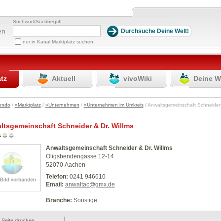
Suchwort/Suchbegriff
en
nur in Kanal Marktplatz suchen
atz
Aktuell
vivoWiki
Deine W
ondo
/
»Marktplatz
/
»Unternehmen
/
»Unternehmen im Umkreis
/ Anwaltsgemeinschaft Schneider 
ltsgemeinschaft Schneider & Dr. Willms
Anwaltsgemeinschaft Schneider & Dr. Willms
Oligsbendengasse 12-14
52070 Aachen
Telefon:
0241 946610
Email:
anwaltac@gmx.de
Branche:
Sonstige
Seite drucken