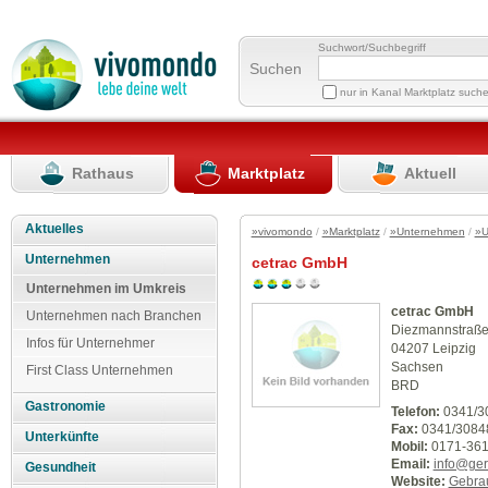
Suchwort/Suchbegriff
Suchen
nur in Kanal Marktplatz such
Rathaus
Marktplatz
Aktuell
Aktuelles
»vivomondo
/
»Marktplatz
/
»Unternehmen
/
»U
Unternehmen
cetrac GmbH
Unternehmen im Umkreis
cetrac GmbH
Unternehmen nach Branchen
Diezmannstraße
Infos für Unternehmer
04207 Leipzig
Sachsen
First Class Unternehmen
BRD
Gastronomie
Telefon:
0341/3
Fax:
0341/3084
Unterkünfte
Mobil:
0171-361
Email:
info@ger
Gesundheit
Website:
Gebra