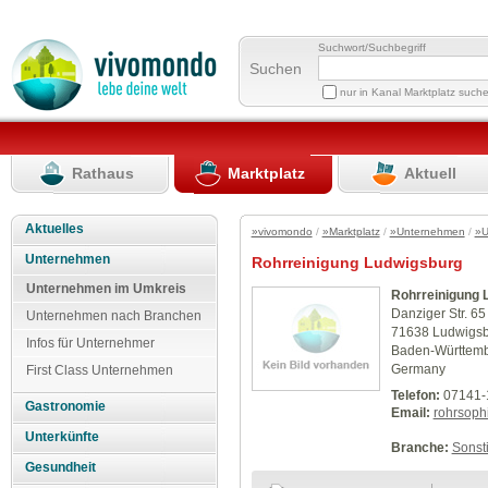
Suchwort/Suchbegriff
Suchen
nur in Kanal Marktplatz such
Rathaus
Marktplatz
Aktuell
Aktuelles
»vivomondo
/
»Marktplatz
/
»Unternehmen
/
»U
Unternehmen
Rohrreinigung Ludwigsburg
Unternehmen im Umkreis
Rohrreinigung 
Danziger Str. 65
Unternehmen nach Branchen
71638 Ludwigs
Infos für Unternehmer
Baden-Württem
Germany
First Class Unternehmen
Telefon:
07141-
Gastronomie
Email:
rohrsop
Unterkünfte
Branche:
Sonst
Gesundheit