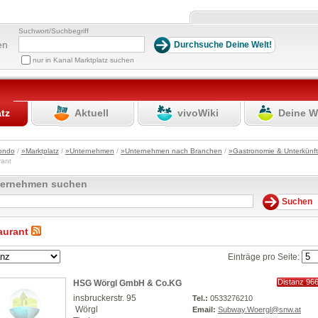
Suchwort/Suchbegriff
en
nur in Kanal Marktplatz suchen
atz
Aktuell
vivoWiki
Deine W
ondo
/
»Marktplatz
/
»Unternehmen
/
»Unternehmen nach Branchen
/
»Gastronomie & Unterkünf
rant
ternehmen suchen
aurant
Einträge pro Seite:
Distanz 96
HSG Wörgl GmbH & Co.KG
km
insbruckerstr. 95
Tel.:
0533276210
Wörgl
Email:
Subway.Woergl@snw.at