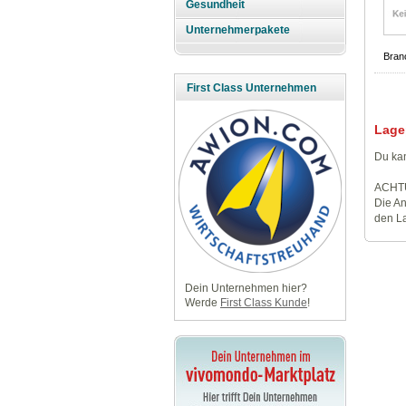
Gesundheit
Unternehmerpakete
Bran
First Class Unternehmen
Lage
Du kan
ACHT
Die An
den La
Dein Unternehmen hier?
Werde
First Class Kunde
!