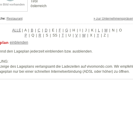
Tirol
österreich
che:
Restaurant
» zur Unternehmenspräsen
ALLE
|
A
|
B
|
C
|
D
|
E
|
F
|
G
|
H
|
I
|
J
|
K
|
L
|
M
|
N
|
O
P
|
Q
|
R
|
S
|
SS
|
T
|
U
|
V
|
W
|
X
|
Y
|
Z
|
plan
einblenden
nst den Lageplan jederzeit einblenden bzw. ausblenden.
UNG:
zeige des Lageplans verlangsamt die Ladezeiten auf vivomondo.com. Wir empfeh
geplan nur bei einer schnellen Internetverbindung (ADSL oder höher) zu öffnen.