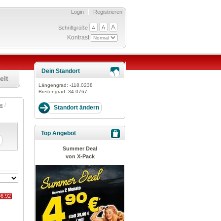
Login
Registrieren
Schriftgröße
Kontrast
Dein Standort
elt
Längengrad:
-118.0238
Breitengrad:
34.0767
te
/
Top Angebot
Summer Deal
von X-Pack
66.92