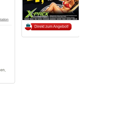
tation
Direkt zum Angebot!
len,