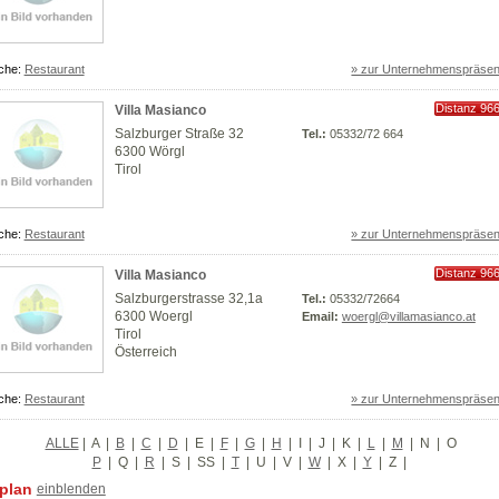
che:
Restaurant
» zur Unternehmenspräsen
Distanz 96
Villa Masianco
km
Salzburger Straße 32
Tel.:
05332/72 664
6300 Wörgl
Tirol
che:
Restaurant
» zur Unternehmenspräsen
Distanz 96
Villa Masianco
km
Salzburgerstrasse 32,1a
Tel.:
05332/72664
6300 Woergl
Email:
woergl@villamasianco.at
Tirol
Österreich
che:
Restaurant
» zur Unternehmenspräsen
ALLE
|
A
|
B
|
C
|
D
|
E
|
F
|
G
|
H
|
I
|
J
|
K
|
L
|
M
|
N
|
O
P
|
Q
|
R
|
S
|
SS
|
T
|
U
|
V
|
W
|
X
|
Y
|
Z
|
plan
einblenden