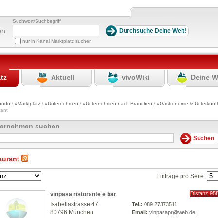
Suchwort/Suchbegriff
en
nur in Kanal Marktplatz suchen
atz
Aktuell
vivoWiki
Deine W
ondo
/
»Marktplatz
/
»Unternehmen
/
»Unternehmen nach Branchen
/
»Gastronomie & Unterkünf
rant
ternehmen suchen
aurant
Einträge pro Seite:
Distanz 95
vinpasa ristorante e bar
km
Isabellastrasse 47
Tel.:
089 27373511
80796 München
Email:
vinpasapr@web.de