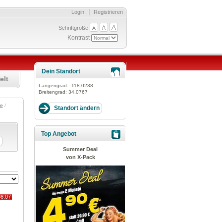
Login
Registrieren
Schriftgröße
Kontrast
Dein Standort
elt
Längengrad:
-118.0238
Breitengrad:
34.0767
te
/
Top Angebot
Summer Deal
von X-Pack
86.07