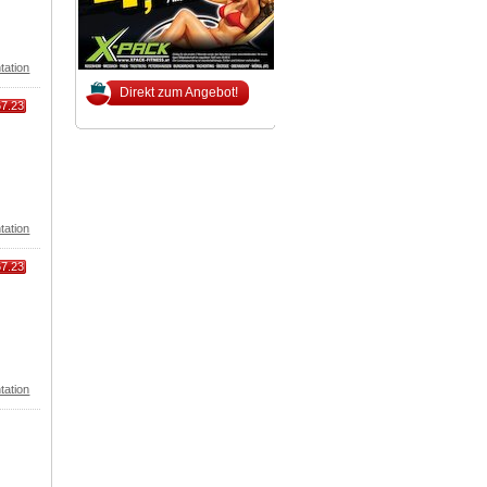
tation
Direkt zum Angebot!
67.23
tation
67.23
tation