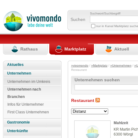
Suchwort/Suchbegriff
Suchen
nur in Kanal Marktplatz such
Rathaus
Marktplatz
Aktuell
Aktuelles
»vivomondo
/
»Marktplatz
/
»Unternehmen
/
»U
Restaurant
Unternehmen
Unternehmen suchen
Unternehmen im Umkreis
Unternehmen nach
Branchen
Restaurant
Infos für Unternehmer
First Class Unternehmen
Gastronomie
Mahlzeit
KR Martin Pichl
Unterkünfte
6300 Wörgl