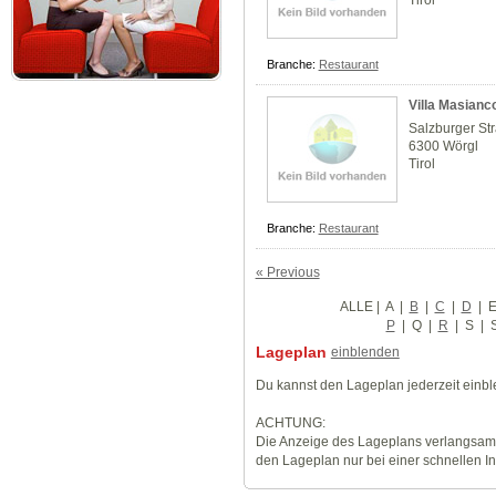
Tirol
Branche:
Restaurant
Villa Masianc
Salzburger St
6300 Wörgl
Tirol
Branche:
Restaurant
« Previous
ALLE
|
A
|
B
|
C
|
D
|
P
|
Q
|
R
|
S
|
Lageplan
einblenden
Du kannst den Lageplan jederzeit einb
ACHTUNG:
Die Anzeige des Lageplans verlangsamt
den Lageplan nur bei einer schnellen I