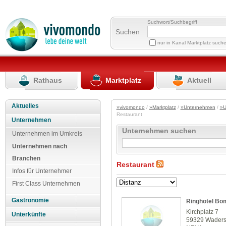
Suchwort/Suchbegriff
Suchen
nur in Kanal Marktplatz such
Rathaus
Marktplatz
Aktuell
Aktuelles
»vivomondo
/
»Marktplatz
/
»Unternehmen
/
»U
Restaurant
Unternehmen
Unternehmen suchen
Unternehmen im Umkreis
Unternehmen nach
Branchen
Restaurant
Infos für Unternehmer
First Class Unternehmen
Gastronomie
Ringhotel Bo
Kirchplatz 7
Unterkünfte
59329 Waders