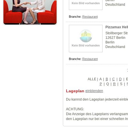
Berlin
Deutschland
Branche:
Restaurant
Pizzamax Hell
Stollberger Str
12627 Berlin
Berlin
Deutschland
Branche:
Restaurant
ALLE
|
A
|
B
|
C
|
D
|
P
|
Q
|
R
|
S
|
Lageplan
einblenden
Du kannst den Lageplan jederzeit einb
ACHTUNG:
Die Anzeige des Lageplans verlangsamt
den Lageplan nur bei einer schnellen I