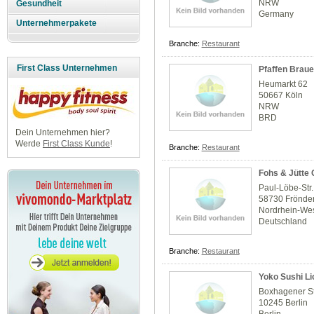
NRW
Gesundheit
Germany
Unternehmerpakete
Branche:
Restaurant
First Class Unternehmen
Pfaffen Brau
Heumarkt 62
50667 Köln
NRW
BRD
Dein Unternehmen hier?
Werde
First Class Kunde
!
Branche:
Restaurant
Fohs & Jütte
Paul-Löbe-Str.
58730 Frönde
Nordrhein-Wes
Deutschland
Branche:
Restaurant
Yoko Sushi Li
Boxhagener St
10245 Berlin